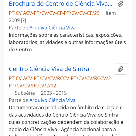
Brochura do Centro de Ciência Viva de Sintra
Adici
PT CV ACV-PT/CV/CV-CF-PT/CV/CV-CF/29
·
Item
·
2009 [?]
Parte de
Arquivo Ciência Viva
Informações sobre as características, exposições,
laboratórios, atividades e outras informações úteis
do Centro.
Centro Ciência Viva de Sintra
Adici
PT CV ACV-PT/CV/CV/RCCV-PT/CV/CV/RCCV/2-
PT/CV/CV/RCCV/2/12
·
Subsérie
·
2003 - 2015
Parte de
Arquivo Ciência Viva
Documentação produzida no âmbito da criação e
das actividades do Centro Ciência Viva de Sintra
cujas concretizações dependem da colaboração e
apoio da Ciência Viva - Agência Nacional para a