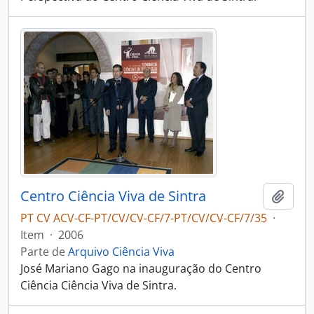
Centro Ciência Viva de Sintra
Adici
PT CV ACV-CF-PT/CV/CV-CF/7-PT/CV/CV-CF/7/35
·
Item
·
2006
Parte de
Arquivo Ciência Viva
José Mariano Gago na inauguração do Centro
Ciência Ciência Viva de Sintra.