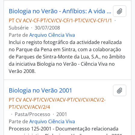
Biologia no Verão - Anfíbios: A vida entre dois mundos
Adici
PT CV ACV-CF-PT/CV/CV-CF/1-PT/CV/CV-CF/1/1
·
Subsérie
·
30/07/2008
Parte de
Arquivo Ciência Viva
Inclui o registo fotográfico da actividade realizada
no Parque da Pena em Sintra, com a colaboração
de Parques de Sintra-Monte da Lua, S.A., no âmbito
da iniciativa Biologia no Verão - Ciência Viva no
Verão 2008.
Biologia no Verão 2001
Adici
PT CV ACV-PT/CV/CV/ACV-PT/CV/CV/ACV/2-
PT/CV/CV/ACV/2/4
·
Pasta/Processo
·
2001
Parte de
Arquivo Ciência Viva
Processo 125-2001 - Documentação relacionada