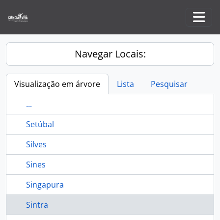
Skip to main content
Togg
Navegar Locais:
Visualização em árvore
Lista
Pesquisar
...
Setúbal
Silves
Sines
Singapura
Sintra