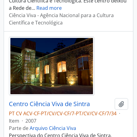
Cultura Científica e Tecnológica. Este centro deixou
a Rede de
…
Read more
Ciência Viva - Agência Nacional para a Cultura
Científica e Tecnológica
Centro Ciência Viva de Sintra
Adici
PT CV ACV-CF-PT/CV/CV-CF/7-PT/CV/CV-CF/7/34
·
Item
·
2007
Parte de
Arquivo Ciência Viva
Perspectiva do Centro Ciência Viva de Sintra.