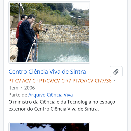
Centro Ciência Viva de Sintra
Adici
PT CV ACV-CF-PT/CV/CV-CF/7-PT/CV/CV-CF/7/36
·
Item
·
2006
Parte de
Arquivo Ciência Viva
O ministro da Ciência e da Tecnologia no espaço
exterior do Centro Ciência Viva de Sintra.