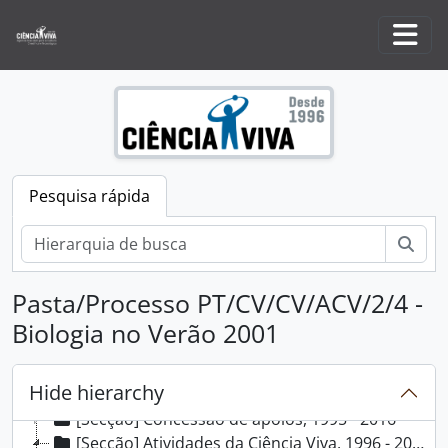
Skip to main content
Togg
[Fundos] Arquivo Ciência Viva, 1996 - 2026
Pesquisa rápida
[Subfundos] Pavilhão do Conhecimento, 1997 - 2015
[Secção] Criação e Regulamentação, 1996 - 2002
Pesq
[Secção] Planeamento e gestão estratégica, 1996
[Secção] Comunicação e correspondência, 1996 - 2016
Pasta/Processo PT/CV/CV/ACV/2/4 -
[Secção] Gestão de recursos humanos, 1997 - 2015
[Secção] Administração de direitos, bens e serviços, 1997 - 2015
Biologia no Verão 2001
[Secção] Gestão financeira, 1998 - 2016
[Secção] Atividades de controlo e inspeção, 2001 - 2009
Hide hierarchy
[Secção] Relações Institucionais, 1996 - 2015
[Secção] Concessão de apoios, 1995 - 2016
[Secção] Atividades da Ciência Viva, 1996 - 2017