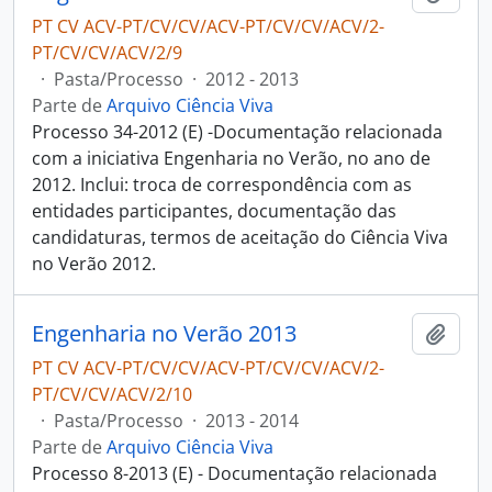
PT CV ACV-PT/CV/CV/ACV-PT/CV/CV/ACV/2-
PT/CV/CV/ACV/2/9
·
Pasta/Processo
·
2012 - 2013
Parte de
Arquivo Ciência Viva
Processo 34-2012 (E) -Documentação relacionada
com a iniciativa Engenharia no Verão, no ano de
2012. Inclui: troca de correspondência com as
entidades participantes, documentação das
candidaturas, termos de aceitação do Ciência Viva
no Verão 2012.
Engenharia no Verão 2013
Adici
PT CV ACV-PT/CV/CV/ACV-PT/CV/CV/ACV/2-
PT/CV/CV/ACV/2/10
·
Pasta/Processo
·
2013 - 2014
Parte de
Arquivo Ciência Viva
Processo 8-2013 (E) - Documentação relacionada