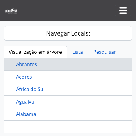
Skip to main content
Togg
Navegar Locais:
Visualização em árvore
Lista
Pesquisar
Abrantes
Açores
África do Sul
Agualva
Alabama
...