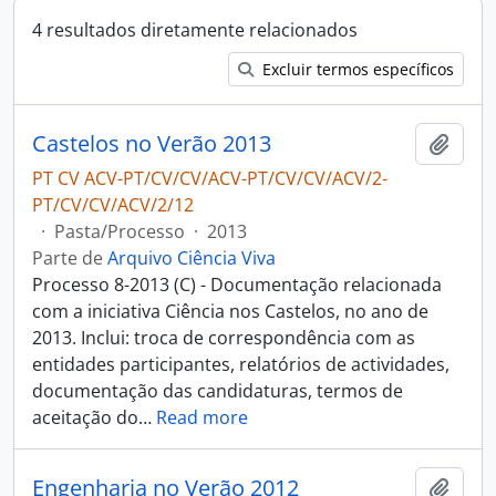
4 resultados diretamente relacionados
Excluir termos específicos
Castelos no Verão 2013
Adici
PT CV ACV-PT/CV/CV/ACV-PT/CV/CV/ACV/2-
PT/CV/CV/ACV/2/12
·
Pasta/Processo
·
2013
Parte de
Arquivo Ciência Viva
Processo 8-2013 (C) - Documentação relacionada
com a iniciativa Ciência nos Castelos, no ano de
2013. Inclui: troca de correspondência com as
entidades participantes, relatórios de actividades,
documentação das candidaturas, termos de
aceitação do
…
Read more
Engenharia no Verão 2012
Adici