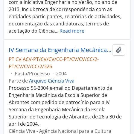
com a iniciativa Engenharia no Verão, no ano de
2013. Inclui: troca de correspondência com as
entidades participantes, relatórios de actividades,
documentação das candidaturas, termos de
aceitação do Ciência
…
Read more
IV Semana da Engenharia Mecânica da Escola Superior de Tecnologia de Abrantes
Adici
PT CV ACV-PT/CV/CV/CC-PT/CV/CV/CC/2-
PT/CV/CV/CC/2/326
·
Pasta/Processo
·
2004
Parte de
Arquivo Ciência Viva
Processo 56-2004 e-mail do Departamento de
Engenharia Mecânica da Escola Superior de
Abrantes com pedido de patrocínio para a IV
Semana da Engenharia Mecânica da Escola
Superior de Tecnologia de Abrantes, de 26 a 30 de
abril de 2004.
Ciência Viva - Agência Nacional para a Cultura