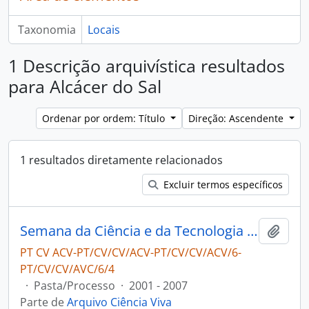
Taxonomia
Locais
1 Descrição arquivística resultados
para Alcácer do Sal
Ordenar por ordem: Título
Direção: Ascendente
1 resultados diretamente relacionados
Excluir termos específicos
Semana da Ciência e da Tecnologia 2001
Adici
PT CV ACV-PT/CV/CV/ACV-PT/CV/CV/ACV/6-
PT/CV/CV/AVC/6/4
·
Pasta/Processo
·
2001 - 2007
Parte de
Arquivo Ciência Viva