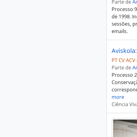
Parte de
A
Processo 9
de 1998. In
sessões, pr
emails.
PT CV ACV
Parte de
A
Processo 2
Conservaçã
correspond
more
Ciência Viv