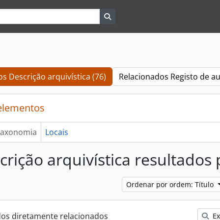
Search in browse page
s Descrição arquivística (76)
Relacionados Registo de au
elementos
axonomia
Locais
crição arquivística resultados
Ordenar por ordem: Título
dos diretamente relacionados
Ex