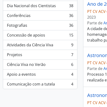
Ano de 2
Dia Nacional dos Cientistas
38
, 38 resultados
PT CV ACV-
Conferências
36
2023
, 36 resultados
Parte de
A
Fotografias
36
, 36 resultados
A cidade de
homenagea
Concessão de apoios
15
, 15 resultados
trabalho pa
Atividades da Ciência Viva
9
, 9 resultados
Projetos
7
Astronom
, 7 resultados
PT CV ACV
Ciência Viva no Verão
6
, 6 resultados
Parte de
A
Apoio a eventos
4
Processo 1
, 4 resultados
realizada e
Comunicação com a tutela
4
, 4 resultados
Astronom
PT CV ACV