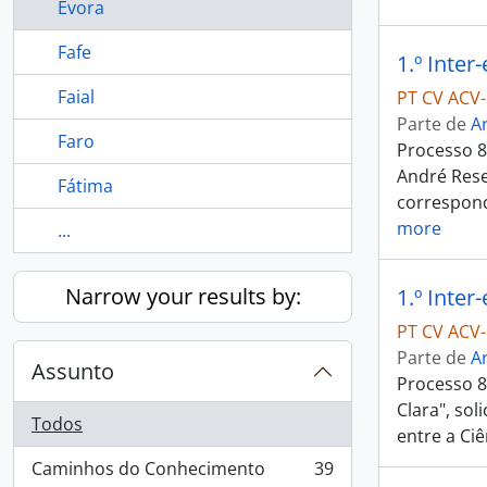
Évora
Fafe
Faial
PT CV ACV
Parte de
A
Faro
Processo 8
André Resen
Fátima
correspond
more
...
Narrow your results by:
1.º Inter
PT CV ACV
Parte de
A
Assunto
Processo 8
Clara", sol
Todos
entre a Ci
Caminhos do Conhecimento
39
, 39 resultados