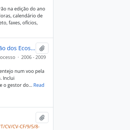
rão na edição do ano
doras, calendário de
o, faxes, ofícios,
Aviskola: a Avifauna do Alentejo num voo pela Conservação dos Ecossistemas
Adicionar à área de transferência
rocesso
·
2006 - 2009
lentejo num voo pela
 Inclui
e o gestor do
…
Read
Adicionar à área de transferência
T/CV/CV-CF/9/5/8-