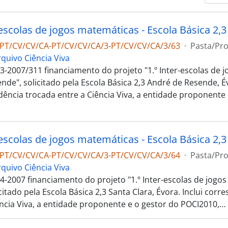
-PT/CV/CV/CA-PT/CV/CV/CA/3-PT/CV/CV/CA/3/63
·
Pasta/Pr
rquivo Ciência Viva
3-2007/311 financiamento do projeto "1.º Inter-escolas de 
de", solicitado pela Escola Básica 2,3 André de Resende, Év
ência trocada entre a Ciência Viva, a entidade proponente 
-escolas de jogos matemáticas - Escola Básica 2,3
-PT/CV/CV/CA-PT/CV/CV/CA/3-PT/CV/CV/CA/3/64
·
Pasta/Pr
rquivo Ciência Viva
4-2007 financiamento do projeto "1.º Inter-escolas de jogo
icitado pela Escola Básica 2,3 Santa Clara, Évora. Inclui cor
ência Viva, a entidade proponente e o gestor do POCI2010,
…