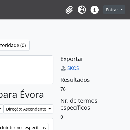
Entrar
Clipboard
Idioma
Ligações rápidas
toridade (0)
Exportar
SKOS
Resultados
76
 para Évora
Nr. de termos
específicos
Direção: Ascendente
0
cluir termos específicos