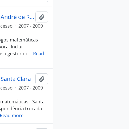
1.º Inter-escolas de jogos matemáticas - Escola Básica 2,3 André de Resende
Adicionar à área de transferência
ocesso
·
2007 - 2009
jogos matemáticas -
ora. Inclui
e o gestor do
…
Read
 Santa Clara
Adicionar à área de transferência
ocesso
·
2007 - 2009
s matemáticas - Santa
respondência trocada
Read more