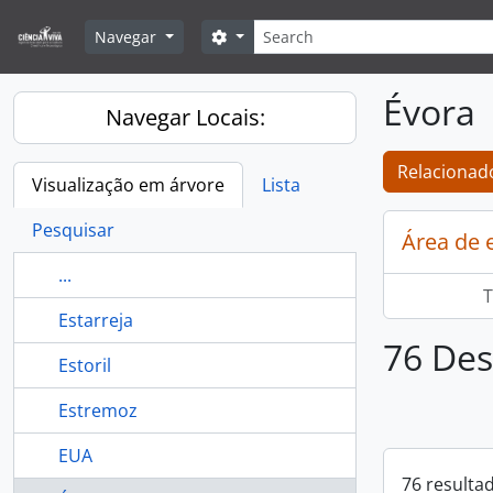
Skip to main content
Pesquisar
Search options
Navegar
Évora
Navegar Locais:
Relacionado
Visualização em árvore
Lista
Pesquisar
Área de 
...
T
Estarreja
76 Des
Estoril
Estremoz
EUA
76 resulta