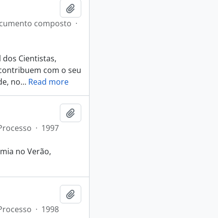
Adicionar à área de transferência
cumento composto
·
 dos Cientistas,
 contribuem com o seu
de, no
…
Read more
Adicionar à área de transferência
Processo
·
1997
omia no Verão,
Adicionar à área de transferência
Processo
·
1998