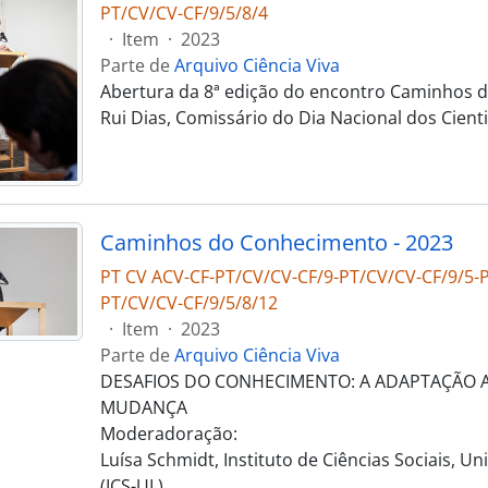
PT/CV/CV-CF/9/5/8/4
·
Item
·
2023
Parte de
Arquivo Ciência Viva
Abertura da 8ª edição do encontro Caminhos 
Rui Dias, Comissário do Dia Nacional dos Cienti
Caminhos do Conhecimento - 2023
PT CV ACV-CF-PT/CV/CV-CF/9-PT/CV/CV-CF/9/5-P
PT/CV/CV-CF/9/5/8/12
·
Item
·
2023
Parte de
Arquivo Ciência Viva
DESAFIOS DO CONHECIMENTO: A ADAPTAÇÃO 
MUDANÇA
Moderadoração:
Luísa Schmidt, Instituto de Ciências Sociais, U
(ICS-UL)