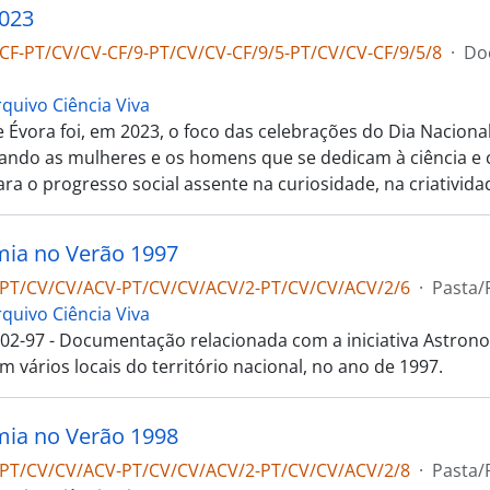
023
CF-PT/CV/CV-CF/9-PT/CV/CV-CF/9/5-PT/CV/CV-CF/9/5/8
·
Do
rquivo Ciência Viva
 Évora foi, em 2023, o foco das celebrações do Dia Nacional
ndo as mulheres e os homens que se dedicam à ciência e
ra o progresso social assente na curiosidade, na criativida
ia no Verão 1997
-PT/CV/CV/ACV-PT/CV/CV/ACV/2-PT/CV/CV/ACV/2/6
·
Pasta/
rquivo Ciência Viva
02-97 - Documentação relacionada com a iniciativa Astron
m vários locais do território nacional, no ano de 1997.
ia no Verão 1998
-PT/CV/CV/ACV-PT/CV/CV/ACV/2-PT/CV/CV/ACV/2/8
·
Pasta/