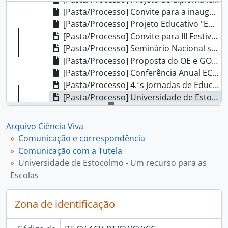
[Pasta/Processo] Convite para a inauguração "Mostra de Micologia", 1997
[Pasta/Processo] Projeto Educativo "Em memória de Rómulo de Carvalho/António Gedeão, 1997
[Pasta/Processo] Convite para III Festival Nacional de Arte Infantil, 1997
[Pasta/Processo] Seminário Nacional sobre Autonomia e Gestão Escolar, 1997
[Pasta/Processo] Proposta do OE e GOP´s para 1998 em Ciência e Tecnologia e à Sociedade da Informação, 1997
[Pasta/Processo] Conferência Anual ECSITE, 1997
[Pasta/Processo] 4.ªs Jornadas de Educação e Cultura, 1997
[Pasta/Processo] Universidade de Estocolmo - Um recurso para as Escolas, 1997
[Pasta/Processo] Programa comunitário INNOVATION, 1997
[Pasta/Processo] Utilização do Forte de Oitavos para Centro de Divulgação Científica MCT, 1998
Arquivo Ciência Viva
[Pasta/Processo] Informação sobre Ciência e Tecnologia, 1997
Comunicação e correspondência
[Pasta/Processo] Exposição "Cogumelos: quadros de um mundo estranho", 1997 - 1998
Comunicação com a Tutela
[Pasta/Processo] II Ciclo de Conferências do Museu de História Natural, 1997
Universidade de Estocolmo - Um recurso para as
[Pasta/Processo] PRAXIS XXI, 1997
Escolas
[Pasta/Processo] Divulgação das publicações do Observatório das Ciências e das Tecnologias, 1997
[Pasta/Processo] Base de dados para dados pessoais sensíveis, 1997
Zona de identificação
[Pasta/Processo] Semana Europeia da Cultura Científica e Tecnológica, 1998
[Pasta/Processo] Recursos de projetos financiados com redução - Programa Ciência Viva II, 1998