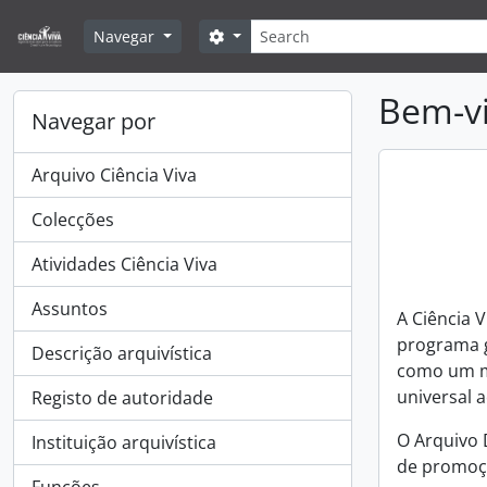
Skip to main content
Pesquisar
Search options
Navegar
Bem-vi
Navegar por
Arquivo Ciência Viva
Colecções
Atividades Ciência Viva
Assuntos
A Ciência 
programa g
Descrição arquivística
como um mo
universal 
Registo de autoridade
O Arquivo 
Instituição arquivística
de promoçã