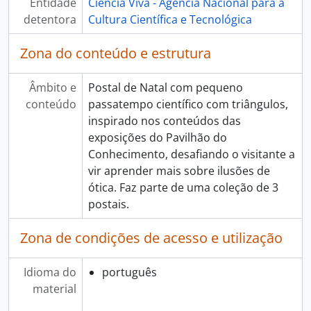
Entidade
Ciência Viva - Agência Nacional para a
[Item] Noite Europeia dos Investigadores 2013, 2013
detentora
Cultura Científica e Tecnológica
[Item] O amor e a sexualidade numa exposição sem tabus, 2011
[Item] c_Vib cymatics Vibrating Interactive Boards, 2012
Zona do conteúdo e estrutura
[Item] Escola Ciência Viva, 2011
[Item] Férias com ciência, s.d.
[Item] Conferências Ciência Viva - Ilhas de Plástico - Que fazer?, 2015
Âmbito e
Postal de Natal com pequeno
[Item] Conferências Ciência Viva - A domesticação: uma breve história daquilo que comemos, 2015
conteúdo
passatempo científico com triângulos,
[Item] Conferências Ciência Viva - Privacidade na era Snowden: alguns batoteiros muitos incautos, 2015
inspirado nos conteúdos das
[Item] A Ciência é Apaixonante, 2009 - 2010
exposições do Pavilhão do
[Item] 17.º Aniversário do Pavilhão do Conhecimento, 2016
Conhecimento, desafiando o visitante a
[Item] 19.º Aniversário do Pavilhão do Conhecimento, 2018
vir aprender mais sobre ilusões de
[Item] 20.º Aniversário do Pavilhão do Conhecimento, 2019
ótica. Faz parte de uma coleção de 3
[Coleção] Coleção de cartas, 1997 - 1998
postais.
[Coleção] Coleção de Cartazes, 1996 - 2025
Zona de condições de acesso e utilização
[Coleção] Coleção de Folhetos, 1996 - 2023
[Coleção] Coleção Multimédia, 1996 - 2023
[Coleção] Coleção de Fotografias, 1996 - 2026
Idioma do
português
material