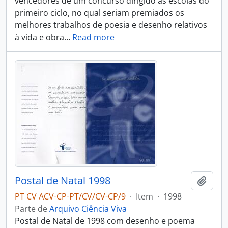
vencedores de um concurso dirigido às escolas do
primeiro ciclo, no qual seriam premiados os
melhores trabalhos de poesia e desenho relativos
à vida e obra
…
Read more
Postal de Natal 1998
Adici
PT CV ACV-CP-PT/CV/CV-CP/9
·
Item
·
1998
Parte de
Arquivo Ciência Viva
Postal de Natal de 1998 com desenho e poema