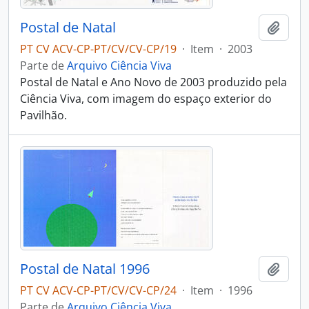
Postal de Natal
Adici
PT CV ACV-CP-PT/CV/CV-CP/19
·
Item
·
2003
Parte de
Arquivo Ciência Viva
Postal de Natal e Ano Novo de 2003 produzido pela
Ciência Viva, com imagem do espaço exterior do
Pavilhão.
Postal de Natal 1996
Adici
PT CV ACV-CP-PT/CV/CV-CP/24
·
Item
·
1996
Parte de
Arquivo Ciência Viva