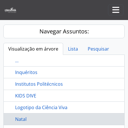
Skip to main content
Togg
Navegar Assuntos:
Visualização em árvore
Lista
Pesquisar
...
Inquéritos
Institutos Politécnicos
KIDS DIVE
Logotipo da Ciência Viva
Natal