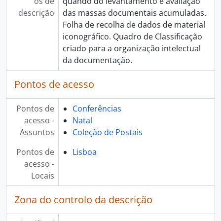
[Coleção] Coleção de Folhetos, 1996 - 2023
os de
quando do levantamento e avaliação
[Coleção] Coleção Multimédia, 1996 - 2023
descrição
das massas documentais acumuladas.
[Coleção] Coleção de Fotografias, 1996 - 2026
Folha de recolha de dados de material
iconográfico. Quadro de Classificação
criado para a organização intelectual
da documentação.
Pontos de acesso
Pontos de
Conferências
acesso -
Natal
Assuntos
Coleção de Postais
Pontos de
Lisboa
acesso -
Locais
Zona do controlo da descrição