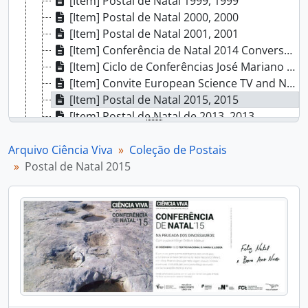
[Item] Postal de Natal 1999, 1999
[Item] Postal de Natal 2000, 2000
[Item] Postal de Natal 2001, 2001
[Item] Conferência de Natal 2014 Conversas da Antárctida/Antarctic Talks'14, 2014
[Item] Ciclo de Conferências José Mariano Gago - Ciência, Política e Cultura Científica, 2015
[Item] Convite European Science TV and New Media Awards 2012, 2012
[Item] Postal de Natal 2015, 2015
[Item] Postal de Natal de 2013, 2013
[Item] Postal de Natal de 2014, 2014
[Item] Postal de Natal, 2003
Arquivo Ciência Viva
Coleção de Postais
[Item] Postal de Natal de 2005, 2005
Postal de Natal 2015
[Item] Postal de Natal 2007 - Triângulos, 2007
[Item] Postal de Natal 2007 - Esferas, 2007
[Item] Postal de Natal 2007 - Quadrados, 2007
[Item] Postal de Natal 1996, 1996
[Item] Postal de Natal 2006 - Balões, 2006
[Item] Postal de Natal 2006 - Bolas de Natal, 2006
[Item] Postal de Natal 2006 - Grinaldas de Natal, 2006
[Item] Postal de Natal 2006 - Espelhos, 2006