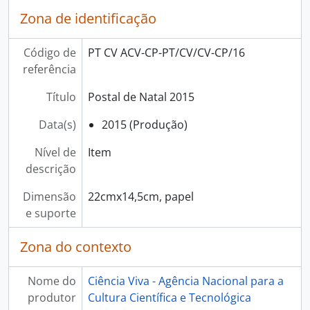
[Item] Postal de Natal 2003, 2003
Zona de identificação
[Item] Postal de Natal 2009, 2009
[Item] Postal de Natal 2010, 2010
Código de
PT CV ACV-CP-PT/CV/CV-CP/16
[Item] Postal de Natal 2011, 2011
referência
[Item] Postal de Natal 2012, 2012
[Item] Com a Ciência o País passa para outro nível, 2010
Título
Postal de Natal 2015
[Item] A Ciência leva os jovens mais longe, 2010
[Item] A Ciência faz bem a todos, 2010
Data(s)
2015 (Produção)
[Item] A Ciência faz o País avançar, 2010
Nível de
Item
[Item] Convite da exposição A Ciência que muda o mundo. Science changing the world, 2012
descrição
[Item] Convite do 6º Fórum Ciência Viva, 2002
[Item] Convite da exposição Comunicar, 2003
Dimensão
22cmx14,5cm, papel
[Item] Convite da exposição Crime no Museu, 2010
e suporte
[Item] Sonda Rosetta, 2013
[Item] Convite da exposição ADN 50 - Cinquenta anos depois da descoberta do segredo da vida, 2003
Zona do contexto
[Item] Convite da exposição O Cérebro, 2000
[Item] Convite da exposição O Factor Humano - Ergonomia Viva, 2002
Nome do
Ciência Viva - Agência Nacional para a
[Item] Robô Viva, 2015
produtor
Cultura Científica e Tecnológica
[Item] Conferências Ciência Viva - Sonda Rosetta, 2015