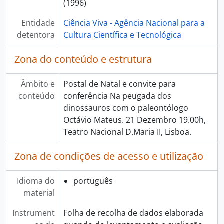
(1996)
[Item] Conferência de Natal 2016 - Mar Profundo - Um Mergulho no Desconhecido, 2016
[Item] Morcegos às claras, 2017
Entidade
Ciência Viva - Agência Nacional para a
[Item] Experimentação: Arte, Ciência e Tecnologia, 2008
detentora
Cultura Científica e Tecnológica
[Item] Sexo e então?!, 2010
[Item] Noite Europeia dos Investigadores 2013, 2013
Zona do conteúdo e estrutura
[Item] O amor e a sexualidade numa exposição sem tabus, 2011
[Item] c_Vib cymatics Vibrating Interactive Boards, 2012
Âmbito e
Postal de Natal e convite para
[Item] Escola Ciência Viva, 2011
conteúdo
conferência Na peugada dos
[Item] Férias com ciência, s.d.
dinossauros com o paleontólogo
[Item] Conferências Ciência Viva - Ilhas de Plástico - Que fazer?, 2015
Octávio Mateus. 21 Dezembro 19.00h,
[Item] Conferências Ciência Viva - A domesticação: uma breve história daquilo que comemos, 2015
Teatro Nacional D.Maria II, Lisboa.
[Item] Conferências Ciência Viva - Privacidade na era Snowden: alguns batoteiros muitos incautos, 2015
[Item] A Ciência é Apaixonante, 2009 - 2010
Zona de condições de acesso e utilização
[Item] 17.º Aniversário do Pavilhão do Conhecimento, 2016
[Item] 19.º Aniversário do Pavilhão do Conhecimento, 2018
Idioma do
português
[Item] 20.º Aniversário do Pavilhão do Conhecimento, 2019
material
[Coleção] Coleção de cartas, 1997 - 1998
[Coleção] Coleção de Cartazes, 1996 - 2025
Instrument
Folha de recolha de dados elaborada