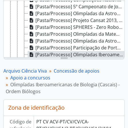
[Pasta/Processo] 5º Campeonato de Jogos Matemáticos - Sociedade Portuguesa de Matemática, 2012 - 2013
[Pasta/Processo] Olimpíadas da Astronomia 2013, 2012 - 2013
[Pasta/Processo] Projeto Cansat 2013, 2012
[Pasta/Processo] SPHERES - Zero Robotics Escola Básica e Secundária Santa Maria, 2012 - 2013
[Pasta/Processo] Olimpíadas da Matemática 2013, 2012 - 2014
[Pasta/Processo] Olimpíadas da Astronomia 2011 - Sociedade Portuguesa de Astronomia, 2011
[Pasta/Processo] Participação de Portugal nas Olimpíadas Internacionais de Astronomia e Astrofísca, 2011
[Pasta/Processo] Olimpíadas Iberoamericanas de Biologia (Cascais) - Ordem Biólogos, 2011 - 2014
[Pasta/Processo] 8.º Campeonato Nacional de Jogos matemáticos, 2011 - 2012
[Pasta/Processo] Festival Nacional de Robótica 2012, 2011 - 2013
Arquivo Ciência Viva
Concessão de apoios
[Pasta/Processo] Roboparty 2012, 2011 - 2013
Apoio a concursos
[Pasta/Processo] CanSat 2012 EB/S Santa Maria, 2011 - 2012
Olimpíadas Iberoamericanas de Biologia (Cascais) -
[Pasta/Processo] Olimpíadas da Matemática 2012, 2011 - 2013
Ordem Biólogos
[Pasta/Processo] Robô bombeiro 2012 - Associação Desenvolver o Talento, 2012
[Pasta/Processo] Olimpíadas Internacionais de Física 2012 - Sociedade Portuguesa de Física, 2012 - 2013
Zona de identificação
[Pasta/Processo] Competição Nacional Engenharia BEST, 2012 - 2014
[Pasta/Processo] Robocup 2012, 2012
Código de
PT CV ACV-PT/CV/CV/CA-
[Séries] Apoios não concedidos, 1996 - 2016