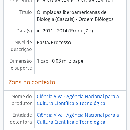
referência
PT/CV/CV/CA/3-PT/CV/CV/CA/3/104
[Séries] Comunicação com as autoridades de gestão dos programas operacionais, 1996 - 2010
[Secção] Atividades da Ciência Viva, 1996 - 2017
Título
Olimpíadas Iberoamericanas de
[Secção] Organização e Participação em Eventos, 1996 - 2016
Biologia (Cascais) - Ordem Biólogos
[Secção] Rede de Centros Ciência Viva, 1996 - 2015
[Coleção] Coleção de Postais, 1996 - 2017
Data(s)
2011 - 2014 (Produção)
[Coleção] Coleção de cartas, 1997 - 1998
Nível de
Pasta/Processo
[Coleção] Coleção de Cartazes, 1996 - 2025
descrição
[Coleção] Coleção de Folhetos, 1996 - 2023
[Coleção] Coleção Multimédia, 1996 - 2023
Dimensão
1 cap.; 0,03 m.l.; papel
[Coleção] Coleção de Fotografias, 1996 - 2026
e suporte
Zona do contexto
Nome do
Ciência Viva - Agência Nacional para a
produtor
Cultura Científica e Tecnológica
Entidade
Ciência Viva - Agência Nacional para a
detentora
Cultura Científica e Tecnológica