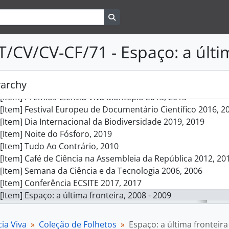
[Item] Roteiro 4 - Sabores da cidade, s.d.
Search in browse page
[Item] 16º Aniversário do Pavilhão do Conhecimento, 2015
[Item] The European Annual Conference - ECSITE 2007, 200
T/CV/CV-CF/71 - Espaço: a últi
[Item] Encontro Ciência 2016, 2016
[Item] Exposição a Física no dia-a-dia, 2006
[Item] Noite no Museu, 2009
rarchy
[Item] Exposição Nanodiálogo, 2006
[Item] Prémios Ciência Viva Montepio 2013, 2013
[Item] Festival Europeu de Documentário Científico 2016, 2
[Item] Dia Internacional da Biodiversidade 2019, 2019
[Item] Noite do Fósforo, 2019
[Item] Tudo Ao Contrário, 2010
[Item] Café de Ciência na Assembleia da República 2012, 20
[Item] Semana da Ciência e da Tecnologia 2006, 2006
[Item] Conferência ECSITE 2017, 2017
[Item] Espaço: a última fronteira, 2008 - 2009
[Item] Exposição Corpo Imagem, 2011
[Item] Ciclo de Conversas Sexo e então?!, 2011
ia Viva
Coleção de Folhetos
Espaço: a última fronteira