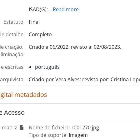
[Item] Dia da Ecologia, 2023-09-16
ISAD(G):
…
Read more
[Item] 3.ª edição de O Espaço à Quarta - Mulheres no espaç
leção] Coleção Multimédia, 1996 - 2023
Estatuto
Final
leção] Coleção de Fotografias, 1996 - 2026
de detalhe
Completo
e criação,
Criado a 06/2022; revisto a: 02/08/2023.
eliminação
 e escritas
português
arquivista
Criado por Vera Alves; revisto por: Cristina Lop
igital metadados
e Acesso
 matriz
Nome do ficheiro
IC01270.jpg
Tipo de suporte
Imagem