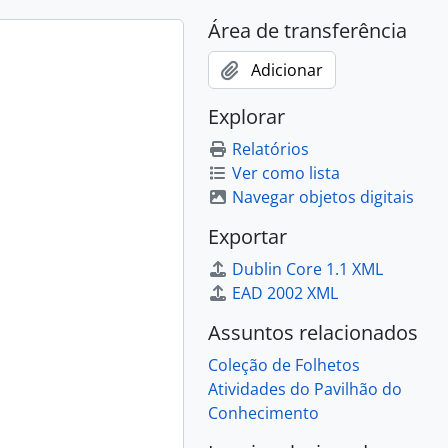
Área de transferência
Adicionar
o. Hoje os Caminhos do Conhecimento vão dar a Évora, 2023
imento., 2022
Explorar
imento., 2020
Relatórios
 2016
Ver como lista
 2017
Navegar objetos digitais
 2021
 2022
Exportar
Dublin Core 1.1 XML
EAD 2002 XML
Assuntos relacionados
Coleção de Folhetos
Atividades do Pavilhão do
Conhecimento