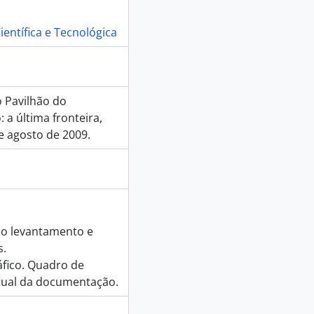
stico do oceano, 2023-05-31
ientífica e Tecnológica
-14
 Pavilhão do
-14
a última fronteira,
rgias verdes, 2023-03-22
e agosto de 2009.
-03-18
, 2023
23, 2023-09-29
do levantamento e
s.
áfico. Quadro de
ctual da documentação.