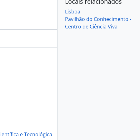
Locais relacionados
Lisboa
Pavilhão do Conhecimento -
Centro de Ciência Viva
23
23
2
ientífica e Tecnológica
2023-05-13