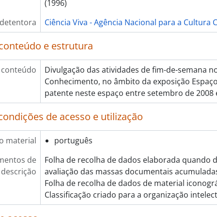
(1996)
[Item] Dia Nacional dos Cientistas, 2023-05-16
 detentora
[Item] 3.ª edição do Espaço à Quarta - Como observar o plá
Ciência Viva - Agência Nacional para a Cultura C
[Item] Férias com ciência - Verão 2023, 2023
conteúdo e estrutura
[Item] 27.ª edição - Ciência Viva no Laboratório, 2023
[Item] Prémio Atlântico Júnior - 2023, 2023
[Item] Dia da Matemática - todas as horas contam, 2023-03
 conteúdo
Divulgação das atividades de fim-de-semana no
[Item] Dia da Matemática - todas as horas contam, 2023-03
Conhecimento, no âmbito da exposição Espaço: 
[Item] 3.ª edição do Espaço às Quartas - Espaço para as ene
patente neste espaço entre setembro de 2008 
[Item] Livro "Mulheres na ciência", 2023-03-08
condições de acesso e utilização
[Item] Livro "Mulheres na ciência", 2023-03-08
[Item] Formação de curta duração - Robots em Marte, 2023
[Item] Semana Internacional do Cérebro - O cérebro Digital
o material
português
[Item] Programa da Noite Europeia dos Investigadores - 20
mentos de
Folha de recolha de dados elaborada quando 
[Item] Os Contemporâneos Vizinhos Marinhos, 2023
descrição
avaliação das massas documentais acumulada
[Item] Crime no Museu, 2023
Folha de recolha de dados de material iconogr
[Item] Crime no Museu, 2023
Classificação criado para a organização intele
[Item] Astro Ovo - desafio criativo, 2023
[Item] Astro Ovo - desafio criativo, 2023