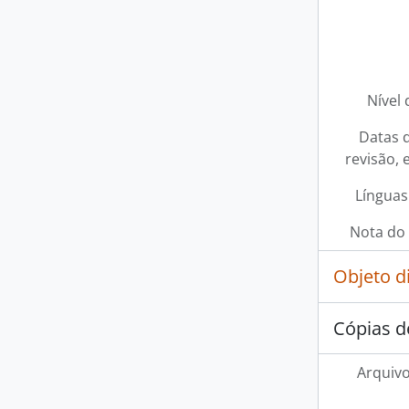
[Co
[Co
Nível 
Datas d
revisão, 
Línguas
Nota do 
Objeto d
Cópias d
Arquivo