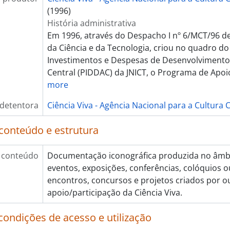
[Item] A Matemática das Coisas 2007, 2007
(1996)
[Item] Exposição Vida Fácil!, 2005 - 2006
História administrativa
[Item] Quando as galinhas tinham dentes e os porcos tiver
Em 1996, através do Despacho I nº 6/MCT/96 de 
[Item] Café de Ciência na Assembleia da República 2007, 20
da Ciência e da Tecnologia, criou no quadro d
[Item] Café de Ciência na Assembleia da República 2011, 20
Investimentos e Despesas de Desenvolvimento
[Item] Café de Ciência na Assembleia da República 2012, 20
Central (PIDDAC) da JNICT, o Programa de Apoi
[Item] Ciência e Património 2009, 2009
more
[Item] Ciência Viva no Verão 2014, 2014
 detentora
Ciência Viva - Agência Nacional para a Cultura C
[Item] Exposição Era Uma Vez…Ciência para quem gosta de 
[Item] Exposição Debaixo da Pele - Uma viagem através d
conteúdo e estrutura
[Item] Noite do Professor 2014, 2014
[Item] As 24 Horas do Tempo, 2014
[Item] Semana da Ciência e Tecnologia 2013, 2013
 conteúdo
Documentação iconográfica produzida no âmbi
[Item] Medir a Latitude e a Longitude, 1999
eventos, exposições, conferências, colóquios ou 
[Item] Roteiro 3 - Locais do Conhecimento, s.d.
encontros, concursos e projetos criados por 
[Item] Roteiro 4 - Sabores da cidade, s.d.
apoio/participação da Ciência Viva.
[Item] 16º Aniversário do Pavilhão do Conhecimento, 2015
condições de acesso e utilização
[Item] The European Annual Conference - ECSITE 2007, 200
[Item] Encontro Ciência 2016, 2016