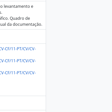
do levantamento e
s.
áfico. Quadro de
ctual da documentação.
016
V-CF/11-PT/CV/CV-
12
V-CF/11-PT/CV/CV-
V-CF/11-PT/CV/CV-
o. Hoje os Caminhos do Conhecimento vão dar a Évora, 2023