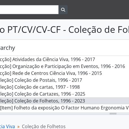
cção] Planeamento e gestão estratégica, 1996
Search in browse page
ecção] Comunicação e correspondência, 1996 - 2016
cção] Gestão de recursos humanos, 1997 - 2015
cção] Administração de direitos, bens e serviços, 1997 - 201
o PT/CV/CV-CF - Coleção de Fo
cção] Gestão financeira, 1998 - 2016
cção] Atividades de controlo e inspeção, 2001 - 2009
cção] Relações Institucionais, 1996 - 2015
rarchy
cção] Concessão de apoios, 1995 - 2016
cção] Atividades da Ciência Viva, 1996 - 2017
cção] Organização e Participação em Eventos, 1996 - 2016
cção] Rede de Centros Ciência Viva, 1996 - 2015
leção] Coleção de Postais, 1996 - 2017
leção] Coleção de cartas, 1997 - 1998
leção] Coleção de Cartazes, 1996 - 2025
leção] Coleção de Folhetos, 1996 - 2023
[Item] Folheto da exposição O Factor Humano Ergonomia Vi
[Item] Internet.pt um dia com a internet, 2002
[Item] Folheto Astronomia no Verão 2001, 2001
ia Viva
Coleção de Folhetos
[Item] Folheto do 2ºAniversário do Pavilhão do Conheciment