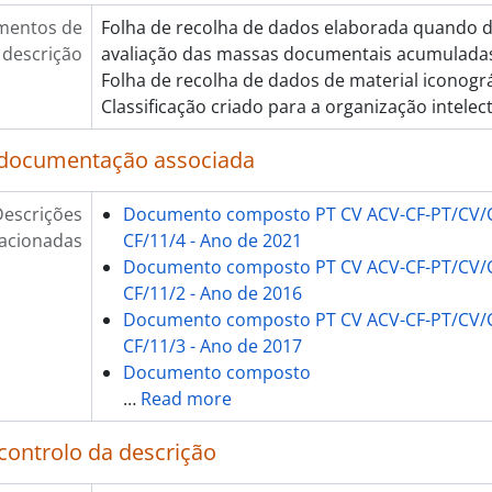
[Item] Exposição a Física no dia-a-dia, 2006
mentos de
Folha de recolha de dados elaborada quando 
[Item] Noite no Museu, 2009
descrição
avaliação das massas documentais acumulada
[Item] Exposição Nanodiálogo, 2006
Folha de recolha de dados de material iconogr
[Item] Prémios Ciência Viva Montepio 2013, 2013
Classificação criado para a organização intele
[Item] Festival Europeu de Documentário Científico 2016, 2
[Item] Dia Internacional da Biodiversidade 2019, 2019
 documentação associada
[Item] Noite do Fósforo, 2019
[Item] Tudo Ao Contrário, 2010
escrições
Documento composto PT CV ACV-CF-PT/CV/C
[Item] Café de Ciência na Assembleia da República 2012, 20
lacionadas
CF/11/4 - Ano de 2021
[Item] Semana da Ciência e da Tecnologia 2006, 2006
Documento composto PT CV ACV-CF-PT/CV/C
[Item] Conferência ECSITE 2017, 2017
CF/11/2 - Ano de 2016
[Item] Espaço: a última fronteira, 2008 - 2009
Documento composto PT CV ACV-CF-PT/CV/C
[Item] Exposição Corpo Imagem, 2011
CF/11/3 - Ano de 2017
[Item] Ciclo de Conversas Sexo e então?!, 2011
Documento composto
[Item] Homenagem a Galopim de Carvalho, 2023
…
Read more
[Item] Homenagem a Galopim de Carvalho, 2023
[Item] 8.ª Conferência de Professores no Mar, 2023
controlo da descrição
[Item] Caminhos do conhecimento. O legado de José Mariano Gag