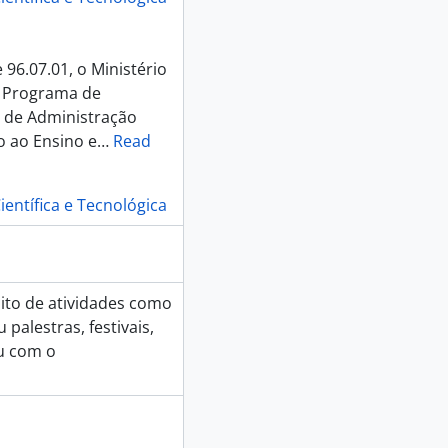
em asas, 2013
96.07.01, o Ministério
07
o Programa de
11
 de Administração
12
o ao Ensino e
…
Read
ientífica e Tecnológica
Histórias, 2013
o Corpo Humano, 2000
to de atividades como
palestras, festivais,
ou com o
7