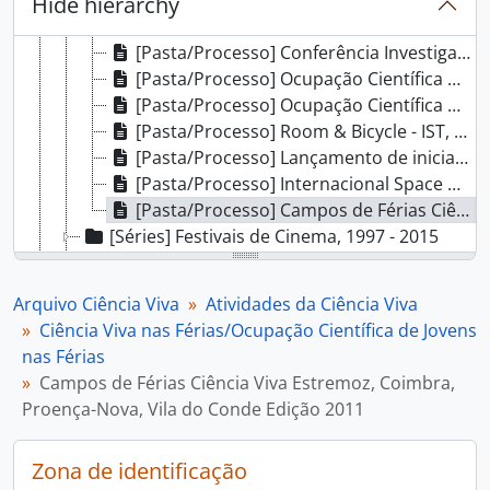
Hide hierarchy
[Pasta/Processo] Ciência Viva nas Férias - Ocupação Científica dos jovens - 1998, 1997 - 1998
[Pasta/Processo] Conferência Investigação para a Prevenção e Controlo do Cancro, 1998
[Pasta/Processo] Ocupação Científica de Jovens nas Férias - 2012, 2012 - 2013
[Pasta/Processo] Ocupação Científica de Jovens nas Férias - 1999, 1999
[Pasta/Processo] Room & Bicycle - IST, 2002
[Pasta/Processo] Lançamento de iniciativas de Verão 2002 - Ministério da Ciência e do Ensino Superior, 2002
[Pasta/Processo] Internacional Space Camp 2004, 2004
[Pasta/Processo] Campos de Férias Ciência Viva Estremoz, Coimbra, Proença-Nova, Vila do Conde Edição 2011, 2009 - 2011
[Séries] Festivais de Cinema, 1997 - 2015
[Séries] Projetos Televisivos, 1997 - 2013
[Séries] Semana da Ciência e da Tecnologia, 1997 - 2015
Arquivo Ciência Viva
Atividades da Ciência Viva
[Séries] Conferências, 1997 - 2014
Ciência Viva nas Férias/Ocupação Científica de Jovens
[Séries] Café de Ciência na Assembleia da República, 2003 - 2016
nas Férias
[Séries] Concursos, 1997 - 2014
Campos de Férias Ciência Viva Estremoz, Coimbra,
[Séries] Escola Ciência Viva, 2011 - 2014
Proença-Nova, Vila do Conde Edição 2011
[Séries] Exposições do Pavilhão do Conhecimento, 1999 - 2017
[Séries] Aniversário do Pavilhão do Conhecimento, 2010 - 2011
Zona de identificação
[Séries] Atividades regulares no Pavilhão do Conhecimento, 2010 - 2014