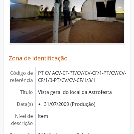
[Séries] Concurso Ciência Viva, 1996 - 2009
[Séries] Fórum Ciência Viva, 1997 - 2008
[Séries] Semana da Ciência e da Tecnologia, 1997 - 2024
[Séries] Escola Ciência Viva, 2010 - 2016
[Séries] Rede Centros Ciência Viva, 1996 - 2019
[Séries] Atividades no Pavilhão do Conhecimento e Ciência Viva, 1999 - 2020
[Séries] Dias temáticos, 1999 - 2020
[Séries] Semana Internacional do Cérebro, 2005 - 2023
Zona de identificação
[Séries] Noite Europeia dos Investigadores, 1999 - 2023
Código de
PT CV ACV-CF-PT/CV/CV-CF/1-PT/CV/CV-
referência
CF/1/3-PT/CV/CV-CF/1/3/1
Título
Vista geral do local da Astrofesta
Data(s)
31/07/2009 (Produção)
Nível de
Item
descrição