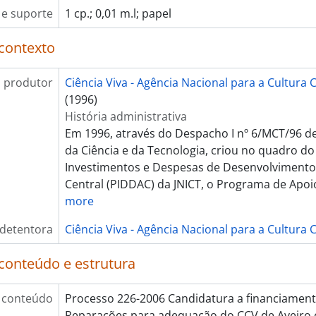
[Pasta/Processo] Recursos energéticos renováveis e não ren
e suporte
1 cp.; 0,01 m.l; papel
[Pasta/Processo] Porquê estudar Geologia? - Departame
[Pasta/Processo] Aprender a aprender - Universidade L
contexto
[Pasta/Processo] Parque de Energias Alternativas - Júlio
[Pasta/Processo] Pedido do patrocínio "Research FCTUC
 produtor
Ciência Viva - Agência Nacional para a Cultura C
[Pasta/Processo] Projeto Mafia - Matemática e Física atra
(1996)
[Pasta/Processo] IV Workshop - Formação Ciência e Cultura em Ciências do Meio Aquát
História administrativa
[Pasta/Processo] Competições matemáticas REDEmat 2007
Em 1996, através do Despacho I nº 6/MCT/96 de 
[Pasta/Processo] Visita de estudo ao CERN - Colégio Noss
da Ciência e da Tecnologia, criou no quadro d
[Pasta/Processo] Cogumelos de Portugal - Faculdade de C
Investimentos e Despesas de Desenvolvimento
[Pasta/Processo] 2.ª edição do "Global Kids, 2007
Central (PIDDAC) da JNICT, o Programa de Apoi
[Pasta/Processo] Energia renovável eólica - Externato de
more
[Pasta/Processo] GIS@On-Line - Câmara Municipal de Vi
[Pasta/Processo] Conheço o meu corpo e sei cuidar de mim - Faculd
 detentora
Ciência Viva - Agência Nacional para a Cultura C
[Pasta/Processo] Invenção de sapatos e botas com aquec
[Pasta/Processo] III Congresso dos Jovens Geocientistas
conteúdo e estrutura
[Pasta/Processo] Olimpíadas Portuguesas de Química - 
[Pasta/Processo] A Noite dos Investigadores 2008, 2007
 conteúdo
Processo 226-2006 Candidatura a financiamento
[Pasta/Processo] Museu sem fronteiras, 2007 - 2010
Reparações para adequação do CCV de Aveiro