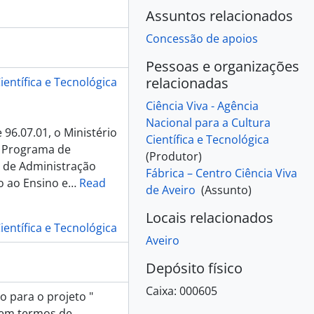
ováveis - TETRAPI - Centro Atividades Educacionais, 2006
Assuntos relacionados
nto de Geociências da Universidade de Aveiro, 2006
Concessão de apoios
usófona do Porto, 2006
 de Sousa Piscarreta, 2006
Pessoas e organizações
", 2006
relacionadas
ientífica e Tecnológica
ctivas - ISEP, 2007
Ciência Viva - Agência
ico - Associação de Estudantes Instituto Ciências Biomédicas de Abel Salazar, 2007
Nacional para a Cultura
 - Escola EB 2,3 D. Maria Alice, 2007
96.07.01, o Ministério
Científica e Tecnológica
a Sr. da Graça - Vila Nova de Milfontes, 2007
o Programa de
(Produtor)
iências e Tecnologia da Universidade de Coimbra, 2007
 de Administração
Fábrica – Centro Ciência Viva
o ao Ensino e
…
Read
de Aveiro
(Assunto)
 Vila Meã, 2007
la do Conde, 2007
Locais relacionados
ade de Ciências e Tecnologias da Universidade de Coimbra, 2007
ientífica e Tecnológica
Aveiro
imento - Teresa de Jesus Ribeiro Alves, 2007
 - Universidade de Coimbra, 2007
Depósito físico
Universidade dos Açores, 2007
Caixa:
000605
 para o projeto "
 em termos de