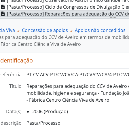
[Pasta/Processo] Observatório Astronómico da Ribeira G
[Pasta/Processo] Ciclo de Congressos de Divulgação Científica e Técnica sobre 
[Pasta/Processo] Reparações para adequação do CCV de Aveiro em termos de mobilidade, higiene e 
[Pasta/Processo] Aqua Vita - Dinamização do Centro de Mon
[Pasta/Processo] TELA - Tele-Laboratório de Robótica - 
ia Viva
Concessão de apoios
Apoios não concedidos
[Pasta/Processo] Interactividade I - ações de promoção de cultur
s para adequação do CCV de Aveiro em termos de mobilidad
[Pasta/Processo] Exprimentar para aprender - ANPPEF, 
Fábrica Centro Ciência Viva de Aveiro
[Pasta/Processo] Aprender a investigar - ANPPEF, 2006
[Pasta/Processo] Jovens para o desenvolvimento de Atividade Científica 
identificação
[Pasta/Processo] Workshop Um Novo Olhar Sobre a Biol
[Pasta/Processo] Robó(p)tica - Cáritas Diocesana da Gu
referência
PT CV ACV-PT/CV/CV/CA-PT/CV/CV/CA/4-PT/CV/
[Pasta/Processo] Associação para desenvolvimento da C
[Pasta/Processo] Rede de desenvolvimento Rural - Explora
Título
Reparações para adequação do CCV de Aveiro
[Pasta/Processo] Compreender e Combater o abandono e
mobilidade, higiene e segurança - Fundação Jo
[Pasta/Processo] Produção de manuais de estatística applicada às Ciências da T
- Fábrica Centro Ciência Viva de Aveiro
[Pasta/Processo] Qualidade do ar interior versus saúde nas
[Pasta/Processo] Astronomia na Estrada - NUCLIO, 2006
Data(s)
2006 (Produção)
[Pasta/Processo] Coura Campus Party 2006 - Associação Cul
 descrição
Pasta/Processo
[Pasta/Processo] OOF - Olimpíadas Online da Física - Proinov