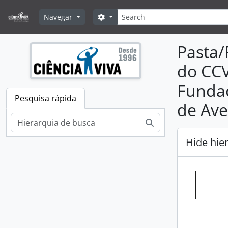
Skip to main content
Pesquisar
Search options
Navegar
Pasta/
do CCV
Fundaç
Pesquisa rápida
de Ave
Pesquisar
Hide hie