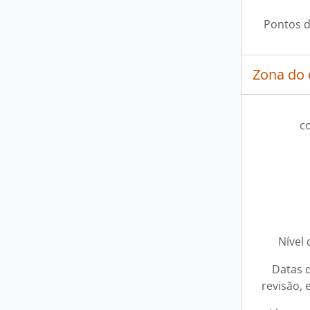
Pontos d
Zona do 
c
[Se
[Se
[Se
[Co
[Co
[Co
Nível 
[Co
[Co
Datas d
[Co
revisão, 