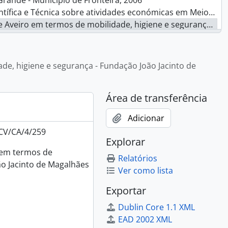
rande - Município de Fronteira, 2006
atividades económicas em Meio rural - Escola Superior Agrária de Viseu, 2006
segurança - Fundação João Jacinto de Magalhães - Fábrica Centro Ciência Viva de Aveiro, 2006
itorização e Interpretação Ambiental de Portalegre, 2006
Escola Superior de Tecnologia de Castelo Branco, 2006
a científica e tecnológica a públicos não especializados, 2006
e, higiene e segurança - Fundação João Jacinto de
2006
Área de transferência
e Tecnológica - ASI - Associação de Solidariedade Internacional, 2006
ogia - Universidade do Minho, 2006
Adicionar
arda, 2006
CV/CA/4/259
iência, Tecnologia, Educação e Matemática, 2006
Explorar
ções Piloto de Ecocondicionalidade - Torre Marfim, 2006
 em termos de
Relatórios
scolar - Universidade Lusófona do Porto, 2006
ão Jacinto de Magalhães
Ver como lista
erra e do Ambiente - Faculdade de Engenharia da Universidade do Porto, 2006
 escolas da Região Autónoma da Madeira - ARINTEMAD, 2006
Exportar
Dublin Core 1.1 XML
tural, Recreativa e Desportiva de Paredes de Coura, 2006
EAD 2002 XML
 - Consultoria em Gestão, Formação e Multimédia, Lda., 2006