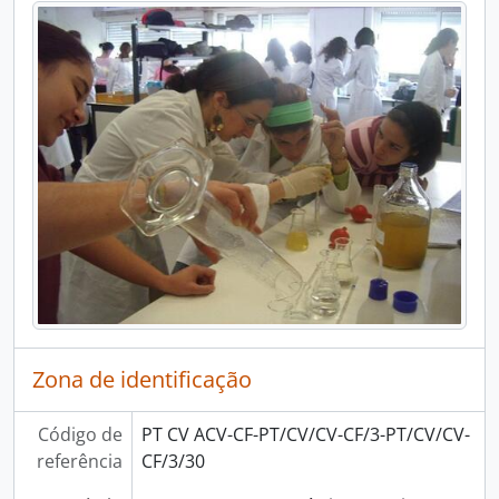
[Séries] Rede Centros Ciência Viva, 1996 - 2019
[Séries] Atividades no Pavilhão do Conhecimento e Ciência Viva, 1999 - 2020
[Séries] Dias temáticos, 1999 - 2020
[Séries] Semana Internacional do Cérebro, 2005 - 2023
[Séries] Noite Europeia dos Investigadores, 1999 - 2023
Zona de identificação
Código de
PT CV ACV-CF-PT/CV/CV-CF/3-PT/CV/CV-
referência
CF/3/30