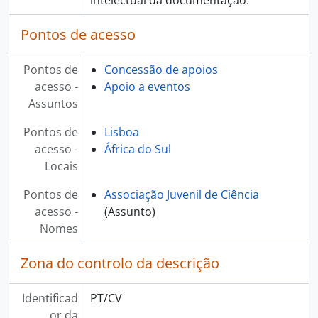
[Pasta/Processo] XXX Olímpiadas Internacionais de Física, 1998
Pontos de acesso
[Pasta/Processo] Exposição "Os Instrumentos da Ciência /Encontro Jovens Cientistas do Futuro (UNESCO), 1998 - 2001
[Pasta/Processo] IV Encontro Nacional de Estudantes de Biologia - Faculdade de Ciências do Porto, 1999
[Pasta/Processo] Semana da Juventude - Centro Cultural Emmerico Nunes, 1999
Pontos de
Concessão de apoios
[Pasta/Processo] 4.ºs Encontros de Ficção Científica e Fantástico, "Na Periferia do Império", 1999
acesso -
Apoio a eventos
[Pasta/Processo] Jornadas "A Sociedade Civil e o Mar" - Sociedade de Geografia de Lisboa, 1999
Assuntos
[Pasta/Processo] V Encontro de Jovens Investigadores na Guarda - Associação Juvenil da Ciência, 1999
Pontos de
Lisboa
[Pasta/Processo] 2.ª Edição dos Encontros de Bastos, 1999
acesso -
África do Sul
[Pasta/Processo] Olimpíadas Nacionais de Física 2000/2001, 2000 - 2001
Locais
[Pasta/Processo] Semana Aberta em Escola - Escola Secundária Padre António Macedo, 2001 - 2007
[Pasta/Processo] Semana Ciência Viva - Escola Secundária Padre António Macedo, 2002 - 2005
Pontos de
Associação Juvenil de Ciência
[Pasta/Processo] IV Encontro Nacional de Estudantes de Geociências - Associação de Estudantes da Faculdade de Ciências da Universidade do Porto, 2000 - 2005
acesso -
(Assunto)
[Pasta/Processo] IV Tertúlias Científicas - Associação de Estudantes do Instituto de Ciências Biomédicas Abel Salazar, 2000 - 2005
Nomes
[Pasta/Processo] Curso de Verão 2001 do BEST-Porto. Associação de Estudantes da Faculdade de Engenharia da Universidade do Porto, 2001 - 2006
[Pasta/Processo] Curso de Verão 2000 do BEST-Porto . Associação de Estudantes da Faculdade de Engenharia da Universidade do Porto, 2000 - 2008
Zona do controlo da descrição
[Pasta/Processo] Ciclo de conferências Biologia na Noite"- Departamento de Biologia da Universidade de Aveiro, 2002 - 2005
[Pasta/Processo] VI Encontro de Jovens Investigadores - Associação Juvenil de Ciência, 2000 - 2005
Identificad
PT/CV
[Pasta/Processo] VIII Encontro de Jovens Investigadores - Associação Juvenil de Ciências, 2002 - 2007
or da