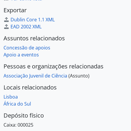
[Pasta/Processo] II Encontro Nacional de Técnicos de Educação Ambiental, 2002
Exportar
[Pasta/Processo] Festival Internacional de Electroacústica Música Viva 2002, 2002
Dublin Core 1.1 XML
[Pasta/Processo] Divulgação da atividade científica do Museu e edição do catálogo da exposição de minerais, 2002
EAD 2002 XML
[Pasta/Processo] 20.ª Olimpíadas Portuguesas de Matemática - SPM, 2002
[Pasta/Processo] International Space Camp, 2002
Assuntos relacionados
[Pasta/Processo] Sessão comemorativa especial do aniversário do voo do Yuri Gagarine, 2002
Concessão de apoios
[Pasta/Processo] Ciclo de colóquios "Despertar para a ciência" 2003 - FCT, 2002 - 2005
Apoio a eventos
[Pasta/Processo] Participação no encontro "Society for Integrative and Comparative Biology", 2002
[Pasta/Processo] Colóquio "Modos de Falar", Museu Física - FCT da Universidade de Coimbra, 2002 - 2003
Pessoas e organizações relacionadas
[Pasta/Processo] Feira de HannoverMess - Escola Secundária de Gago Coutinho, 2002 - 2009
Associação Juvenil de Ciência
(Assunto)
[Pasta/Processo] IX Encontro e Jovens Investigadores - Escola Secundária/3 de Campos Melo, 2002 - 2009
[Pasta/Processo] Physics Teachers @Cern 2003, 2003
Locais relacionados
[Pasta/Processo] Encontro da Viriato 2003 - Escola Secundária de Viriato, 2003
Lisboa
[Pasta/Processo] X Encontro Nacional de Educação em Ciências - FCUL, 2003 - 2009
África do Sul
[Pasta/Processo] Semana de Informática - Escola Secundária de Miraflores, 2003
[Pasta/Processo] 3.º Simpósio Ensino das Ciências e da Matemática - Faculdade de Ciências da Universidade de Lisboa, 2003
Depósito físico
[Pasta/Processo] Ciclo de colóquios sobre preservação do cancro - IPATIMUP, 2003 - 2009
Caixa:
000025
[Pasta/Processo] Evento - "X Encontro de Jovens Investigadores" - Associação Juvenil de Ciência, 2004