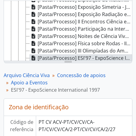
[Pasta/Processo] Exposição Simetria - Jogo de Espelhos, 2001 - 2005
[Pasta/Processo] Exposição Radiação e Vida, 2001 - 2008
[Pasta/Processo] II Encontros Ciência e Sociedade, 2000 - 2004
[Pasta/Processo] Participação na International Scientific Exposition 2001, 2001
[Pasta/Processo] Noites de Ciência Viva em Tavira, 2005
[Pasta/Processo] Física sobre Rodas - III Roadtrip, 2006
[Pasta/Processo] III Olimpíadas do Ambiente, 1997 - 1998
[Pasta/Processo] ESI'97 - ExpoScience International 1997, 1996 - 1997
[Pasta/Processo] Homenagem ao Dr. Rómulo de Carvalho, 1997
[Pasta/Processo] Exposição Física - do Saber ao Fazer, 1997
Arquivo Ciência Viva
Concessão de apoios
[Pasta/Processo] I Encontro Juvenil de Educação Ambiental do Vale do Ave, 1997
Apoio a Eventos
[Pasta/Processo] Exposição Internacional de Pedagogia Waldorf - UNESCO, 1998
ESI'97 - ExpoScience International 1997
[Pasta/Processo] Educação em Ciências - VII Encontro Nacional, 1998 - 1999
[Pasta/Processo] II Tertúlias Científicas, 1998 - 1999
Zona de identificação
[Pasta/Processo] Atas do Simpósio Internacional de Educação Geográfica, 1998
[Pasta/Processo] III Feira de Ciência e Tecnologia 2000 Açores, 2000
Código de
PT CV ACV-PT/CV/CV/CA-
[Pasta/Processo] Exposição Radiação é vida: Hadrões na Saúde, 2001
referência
PT/CV/CV/CA/2-PT/CV/CV/CA/2/27
[Pasta/Processo] Exposição E=mc2 - Quando a energia se transforma em matéria, 1999 - 2001