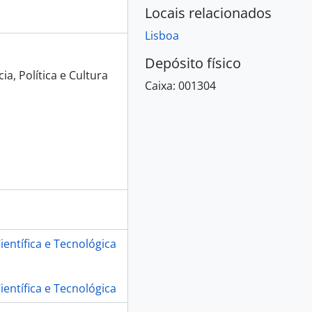
Locais relacionados
Lisboa
Depósito físico
Science changing the world, 2012
a, Política e Cultura
Caixa:
001304
s da descoberta do segredo da vida, 2003
Viva, 2002
gulho no Desconhecido, 2016
ientífica e Tecnológica
ientífica e Tecnológica