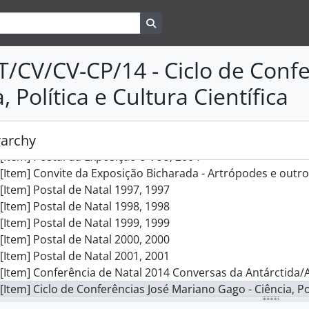
cção] Atividades da Ciência Viva, 1996 - 2017
Search in browse page
cção] Organização e Participação em Eventos, 1996 - 2016
cção] Rede de Centros Ciência Viva, 1996 - 2015
leção] Coleção de Postais, 1996 - 2017
T/CV/CV-CP/14 - Ciclo de Conf
[Item] Convite da exposição Knojo!, 2007
, Política e Cultura Científica
[Item] Convite Exposição Terra - Um planeta dinâmico, 200
[Item] Convite Exposição Era uma Vez… ciência para quem go
[Item] Postal Exposição O mar é fixe mas não é só peixe, 20
rarchy
[Item] Postal de Natal 2004, 2004
[Item] Postal da Exposição o Voo, 2004
[Item] Convite da Exposição Bicharada - Artrópodes e outr
[Item] Postal de Natal 1997, 1997
[Item] Postal de Natal 1998, 1998
[Item] Postal de Natal 1999, 1999
[Item] Postal de Natal 2000, 2000
[Item] Postal de Natal 2001, 2001
[Item] Conferência de Natal 2014 Conversas da Antárctida/A
[Item] Ciclo de Conferências José Mariano Gago - Ciência, Pol
[Item] Convite European Science TV and New Media Awards