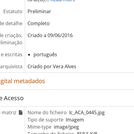
Estatuto
Preliminar
de detalhe
Completo
e criação,
Criado a 09/06/2016
eliminação
 e escritas
português
arquivista
Criado por Vera Alves
igital metadados
e Acesso
 matriz
Nome do ficheiro
Ic_ACA_0445.jpg
Tipo de suporte
Imagem
Mime-type
image/jpeg