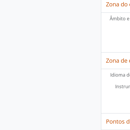
Zona do 
Âmbito e
Zona de 
Idioma d
[Co
Instru
[Co
[Co
[Co
[Co
Pontos d