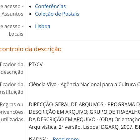
e acesso -
Conferências
Assuntos
Coleção de Postais
e acesso -
Lisboa
Locais
controlo da descrição
ificador da
PT/CV
descrição
ificador da
Ciência Viva - Agência Nacional para a Cultura C
instituição
Regras ou
DIRECÇÃO-GERAL DE ARQUIVOS - PROGRAMA 
onvenções
DESCRIÇÃO EM ARQUIVO; GRUPO DE TRABALH
utilizadas
DA DESCRIÇÃO EM ARQUIVO - (ODA) Orientações
Arquivística, 2ª versão, Lisboa: DGARQ, 2007. I
ISAD(G):
…
Read more