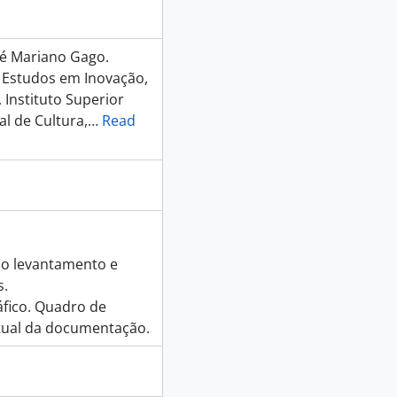
2011
sé Mariano Gago.
 Estudos em Inovação,
er?, 2015
 Instituto Superior
eve história daquilo que comemos, 2015
l de Cultura,
…
Read
den: alguns batoteiros muitos incautos, 2015
do levantamento e
s.
áfico. Quadro de
ctual da documentação.