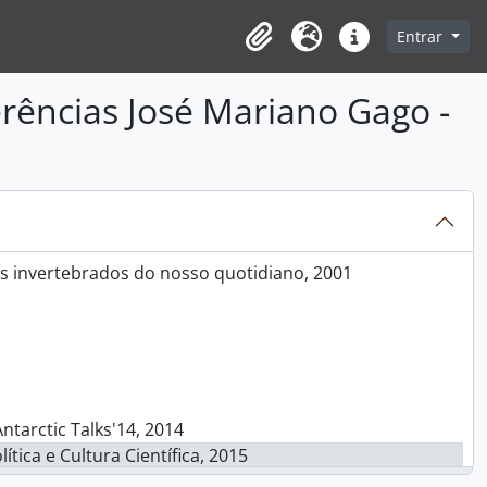
Entrar
Clipboard
Idioma
Ligações rápidas
erências José Mariano Gago -
2
sta de histórias, 2013 - 2014
11 - 2012
os invertebrados do nosso quotidiano, 2001
ntarctic Talks'14, 2014
ítica e Cultura Científica, 2015
 2012, 2012