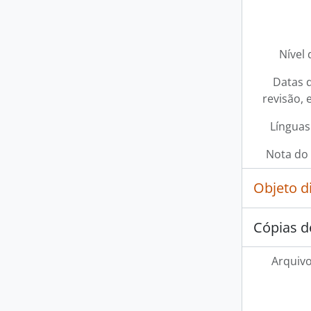
Nível 
Datas d
revisão, 
Línguas
Nota do 
Objeto d
Cópias d
Arquivo