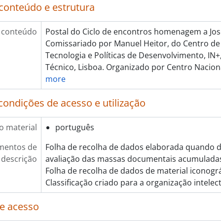
[Item] O amor e a sexualidade numa exposição sem tabus, 
conteúdo e estrutura
[Item] c_Vib cymatics Vibrating Interactive Boards, 2012
[Item] Escola Ciência Viva, 2011
 conteúdo
Postal do Ciclo de encontros homenagem a Jo
[Item] Férias com ciência, s.d.
Comissariado por Manuel Heitor, do Centro de
[Item] Conferências Ciência Viva - Ilhas de Plástico - Que faz
Tecnologia e Políticas de Desenvolvimento, IN+,
[Item] Conferências Ciência Viva - A domesticação: uma br
Técnico, Lisboa. Organizado por Centro Naciona
[Item] Conferências Ciência Viva - Privacidade na era Snow
more
[Item] A Ciência é Apaixonante, 2009 - 2010
[Item] 17.º Aniversário do Pavilhão do Conhecimento, 2016
condições de acesso e utilização
[Item] 19.º Aniversário do Pavilhão do Conhecimento, 2018
[Item] 20.º Aniversário do Pavilhão do Conhecimento, 2019
o material
português
leção] Coleção de cartas, 1997 - 1998
mentos de
Folha de recolha de dados elaborada quando 
leção] Coleção de Cartazes, 1996 - 2025
descrição
avaliação das massas documentais acumulada
leção] Coleção de Folhetos, 1996 - 2023
Folha de recolha de dados de material iconogr
leção] Coleção Multimédia, 1996 - 2023
Classificação criado para a organização intele
leção] Coleção de Fotografias, 1996 - 2026
e acesso