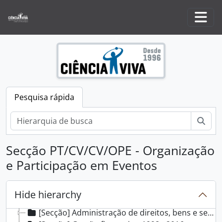
Skip to main content
Togg
Pesquisa rápida
Pesq
[Fundos] Arquivo Ciência Viva, 1996 - 2026
Secção PT/CV/CV/OPE - Organização
[Subfundos] Pavilhão do Conhecimento, 1997 - 2015
e Participação em Eventos
[Secção] Criação e Regulamentação, 1996 - 2002
[Secção] Planeamento e gestão estratégica, 1996
[Secção] Comunicação e correspondência, 1996 - 2016
Hide hierarchy
[Secção] Gestão de recursos humanos, 1997 - 2015
[Secção] Administração de direitos, bens e serviços, 1997 - 2015