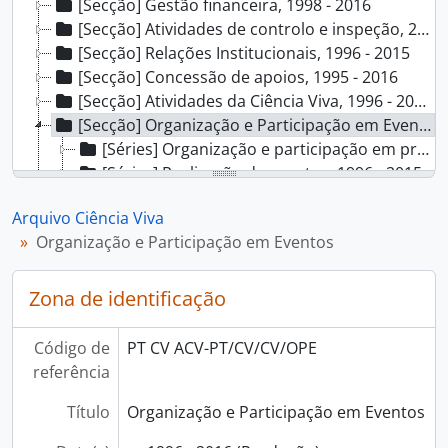
[Secção] Gestão financeira, 1998 - 2016
[Secção] Atividades de controlo e inspeção, 2001 - 2009
[Secção] Relações Institucionais, 1996 - 2015
[Secção] Concessão de apoios, 1995 - 2016
[Secção] Atividades da Ciência Viva, 1996 - 2017
[Secção] Organização e Participação em Eventos, 1996 - 2016
[Séries] Organização e participação em projetos nacionais e internacionais, 1996 - 2016
[Séries] Realização de eventos, 1996 - 2015
[Secção] Rede de Centros Ciência Viva, 1996 - 2015
Arquivo Ciência Viva
[Coleção] Coleção de Postais, 1996 - 2017
Organização e Participação em Eventos
[Coleção] Coleção de cartas, 1997 - 1998
[Coleção] Coleção de Cartazes, 1996 - 2025
[Coleção] Coleção de Folhetos, 1996 - 2023
Zona de identificação
[Coleção] Coleção Multimédia, 1996 - 2023
[Coleção] Coleção de Fotografias, 1996 - 2026
Código de
PT CV ACV-PT/CV/CV/OPE
referência
Título
Organização e Participação em Eventos