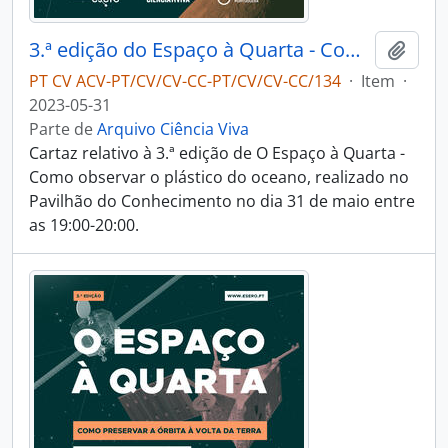
3.ª edição do Espaço à Quarta - Como observar o plástico do oceano
Adici
PT CV ACV-PT/CV/CV-CC-PT/CV/CV-CC/134
·
Item
·
2023-05-31
Parte de
Arquivo Ciência Viva
Cartaz relativo à 3.ª edição de O Espaço à Quarta -
Como observar o plástico do oceano, realizado no
Pavilhão do Conhecimento no dia 31 de maio entre
as 19:00-20:00.