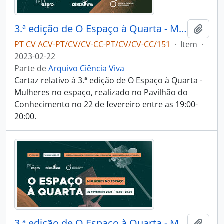
3.ª edição de O Espaço à Quarta - Mulheres no espaço
Adici
PT CV ACV-PT/CV/CV-CC-PT/CV/CV-CC/151
·
Item
·
2023-02-22
Parte de
Arquivo Ciência Viva
Cartaz relativo à 3.ª edição de O Espaço à Quarta -
Mulheres no espaço, realizado no Pavilhão do
Conhecimento no 22 de fevereiro entre as 19:00-
20:00.
3.ª edição de O Espaço à Quarta - Mulheres no espaço
Adici