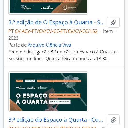
3.ª edição de O Espaço à Quarta - Sessões on-line - Quarta-feira do mês às 18:30
Adici
PT CV ACV-PT/CV/CV-CC-PT/CV/CV-CC/152
·
Item
·
2023
Parte de
Arquivo Ciência Viva
Feed de divulgação 3.ª edição do Espaço à Quarta -
Sessões on-line - Quarta-feira do mês às 18:30.
3.ª edição do Espaço à Quarta - Como observar o plástico do oceano
Adici