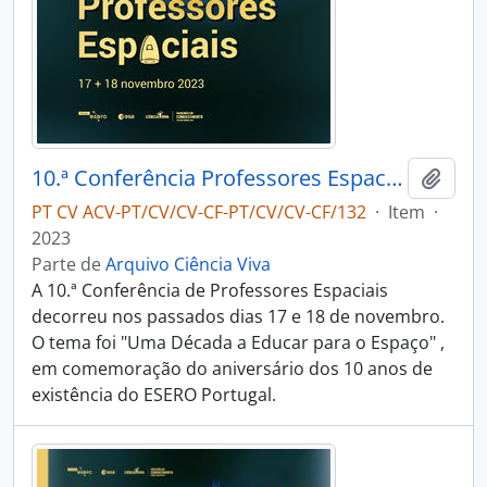
10.ª Conferência Professores Espaciais
Adici
PT CV ACV-PT/CV/CV-CF-PT/CV/CV-CF/132
·
Item
·
2023
Parte de
Arquivo Ciência Viva
A 10.ª Conferência de Professores Espaciais
decorreu nos passados dias 17 e 18 de novembro.
O tema foi "Uma Década a Educar para o Espaço" ,
em comemoração do aniversário dos 10 anos de
existência do ESERO Portugal.