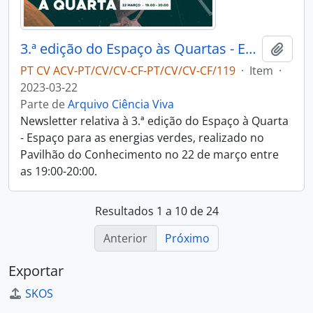
3.ª edição do Espaço às Quartas - Espaço para as energias verdes
Adici
PT CV ACV-PT/CV/CV-CF-PT/CV/CV-CF/119
·
Item
·
2023-03-22
Parte de
Arquivo Ciência Viva
Newsletter relativa à 3.ª edição do Espaço à Quarta
- Espaço para as energias verdes, realizado no
Pavilhão do Conhecimento no 22 de março entre
as 19:00-20:00.
Resultados 1 a 10 de 24
Anterior
Próximo
Exportar
SKOS