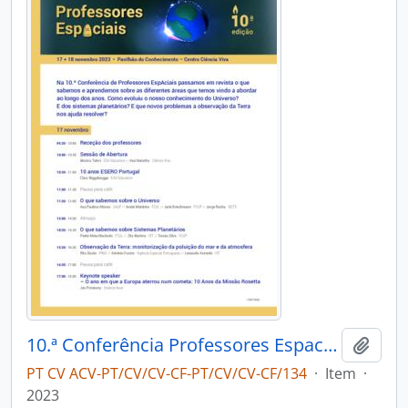
10.ª Conferência Professores Espaciais
Adici
PT CV ACV-PT/CV/CV-CF-PT/CV/CV-CF/134
·
Item
·
2023