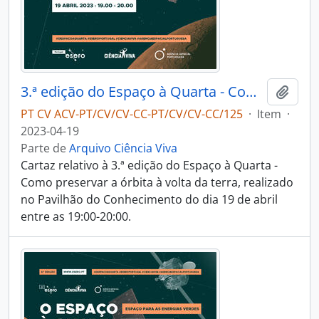
3.ª edição do Espaço à Quarta - Como preservar a órbita à volta da terra
Adici
PT CV ACV-PT/CV/CV-CC-PT/CV/CV-CC/125
·
Item
·
2023-04-19
Parte de
Arquivo Ciência Viva
Cartaz relativo à 3.ª edição do Espaço à Quarta -
Como preservar a órbita à volta da terra, realizado
no Pavilhão do Conhecimento do dia 19 de abril
entre as 19:00-20:00.