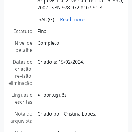
Arquivística, 2ª versão, Lisboa: DGARQ,
2007. ISBN 978-972-8107-91-8.
ISAD(G):
…
Read more
Estatuto
Final
Nível de
Completo
detalhe
Datas de
Criado a: 15/02/2024.
criação,
revisão,
eliminação
Línguas e
português
escritas
Nota do
Criado por: Cristina Lopes.
arquivista