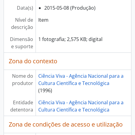
[Documento composto] ECV - Encontro com o cientista - Mariana Mota, 2016-04-29
Data(s)
2015-05-08 (Produção)
[Documento composto] ECV - Encontro com o cientista - Carlos Fiolhais, 2016-05-03
[Documento composto] ECV - Encontro com o cientista - Ivo Chelo, 2016-05-13
Nível de
Item
[Documento composto] ECV - Encontro com o cientista - Susana França e Vera Sequeira, 2016-05-17
descrição
[Documento composto] ECV - Encontro com o cientista - Ana Faria, 2016-05-20
Dimensão
1 fotografia; 2,575 KB; digital
[Documento composto] ECV - Encontro com o cientista - Hugo Messias, 2016-05-27
e suporte
[Documento composto] ECV - Encontro com o cientista - João Duarte, 2016-06-03
[Documento composto] ECV - Encontro com o cientista - Francisco Ferreira, 2016-09-23
Zona do contexto
[Documento composto] ECV - Encontro com o cientista - David Avelar, 2016-09-29
[Documento composto] ECV - Encontro com o cientista - Fernando Buitrago, 2016-10-06
Nome do
Ciência Viva - Agência Nacional para a
[Documento composto] ECV - Encontro com o cientista - Amélia Dionísio, 2024-01-18
produtor
Cultura Científica e Tecnológica
[Documento composto] ECV - Encontro com o cientista - Cláudia Quaresma, 2024-01-25
(1996)
[Documento composto] ECV: Encontro com o cientista - Diana Prata, 2024-02-01
[Documento composto] ECV - Encontro com o cientista - Ana Pires, 2024-02-08
Entidade
Ciência Viva - Agência Nacional para a
[Documento composto] ECV - Encontro com o cientista - Inês Afonso e Sara Cabral, 2024-02-22
detentora
Cultura Científica e Tecnológica
[Documento composto] ECV - Encontro com o cientista - José Pedro Mimoso, 2024-02-29
[Documento composto] ECV - Encontro com o cientista - Bruno Gonçalves, 2024-03-07
Zona de condições de acesso e utilização
[Documento composto] ECV: Encontro com o cientista - Pedro Ferreira, 2024-03-14
[Documento composto] ECV: Encontro com o cientista - Alina Esteves, 2024-03-21