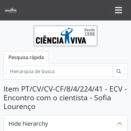
[Item] ECV - Encontro com o cientista - Sofia Lourenço, 2015-05-08
Skip to main content
[Item] ECV - Encontro com o cientista - Sofia Lourenço, 2015-05-08
Togg
[Item] ECV - Encontro com o cientista - Sofia Lourenço, 2015-05-08
[Item] ECV - Encontro com o cientista - Sofia Lourenço, 2015-05-08
[Item] ECV - Encontro com o cientista - Sofia Lourenço, 2015-05-08
[Item] ECV - Encontro com o cientista - Sofia Lourenço, 2015-05-08
[Item] ECV - Encontro com o cientista - Sofia Lourenço, 2015-05-08
[Item] ECV - Encontro com o cientista - Sofia Lourenço, 2015-05-08
Pesquisa rápida
[Item] ECV - Encontro com o cientista - Sofia Lourenço, 2015-05-08
[Item] ECV - Encontro com o cientista - Sofia Lourenço, 2015-05-08
Pesq
[Item] ECV - Encontro com o cientista - Sofia Lourenço, 2015-05-08
[Item] ECV - Encontro com o cientista - Sofia Lourenço, 2015-05-08
Item PT/CV/CV-CF/8/4/224/41 - ECV -
[Item] ECV - Encontro com o cientista - Sofia Lourenço, 2015-05-08
Encontro com o cientista - Sofia
[Item] ECV - Encontro com o cientista - Sofia Lourenço, 2015-05-08
[Item] ECV - Encontro com o cientista - Sofia Lourenço, 2015-05-08
Lourenço
[Item] ECV - Encontro com o cientista - Sofia Lourenço, 2015-05-08
[Item] ECV - Encontro com o cientista - Sofia Lourenço, 2015-05-08
Hide hierarchy
[Item] ECV - Encontro com o cientista - Sofia Lourenço, 2015-05-08
[Item] ECV - Encontro com o cientista - Sofia Lourenço, 2015-05-08