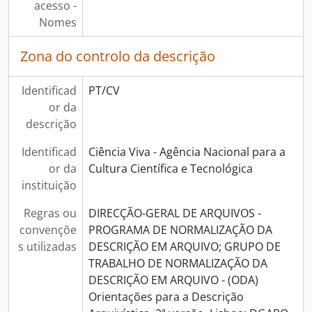
[Documento composto] ECV - Encontro com o cientista - Bruno Gonçalves, 2024-11-14
acesso -
[Documento composto] ECV - Encontro com o cientista - Mário Cachão, 2024-11-21
Nomes
[Documento composto] ECV - Encontro com o cientista - Ana Sebastião, 2024-11-28
Zona do controlo da descrição
[Documento composto] ECV - Encontro com o cientista - Mariana Mota, 2024-12-12
[Documento composto] ECV - Encontro com o cientista - Maria Manuel Torres, 2025-01-09
[Documento composto] ECV - Encontro com o cientista - Isabel Ribeiro, 2025-01-16
Identificad
PT/CV
[Documento composto] ECV: Encontro com o cientista - Pedro Ferreira, 2025-01-23
or da
[Documento composto] ECV - Encontro com o cientista - Bruno Arsioli, 2025-01-30
descrição
[Documento composto] ECV - Encontro com o cientista - Cláudia Quaresma, 2025-02-05
Identificad
Ciência Viva - Agência Nacional para a
[Documento composto] ECV - Encontro com o cientista - Davi Barbosa, 2025-02-13
or da
Cultura Científica e Tecnológica
[Documento composto] ECV - Encontro com o cientista - Filipe Ribeiro e Diogo Ribeiro, 2025-02-20
instituição
[Subsérie] Visitas de personalidades, 1999 - 2018
[Subsérie] Aniversários do Pavilhão do Conhecimento, 1999 - 2023
Regras ou
DIRECÇÃO-GERAL DE ARQUIVOS -
[Subsérie] Prémios Ciência Viva, 2012 - 2022
convençõe
PROGRAMA DE NORMALIZAÇÃO DA
[Séries] Dias temáticos, 1999 - 2020
s utilizadas
DESCRIÇÃO EM ARQUIVO; GRUPO DE
[Séries] Semana Internacional do Cérebro, 2005 - 2023
TRABALHO DE NORMALIZAÇÃO DA
[Séries] Noite Europeia dos Investigadores, 1999 - 2023
DESCRIÇÃO EM ARQUIVO - (ODA)
Orientações para a Descrição