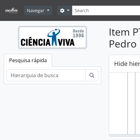
Skip to main content
Pesquisar
Search options
Navegar
Item P
Pedro 
Pesquisa rápida
Hide hie
Pesquisar