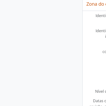
Zona do 
Ident
Ident
c
Nível 
Datas d