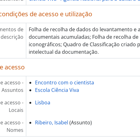
[Item] ECV - Encontro com o cientista - Pedro Lima
[Item] ECV - Encontro com o cientista - Pedro Lima
condições de acesso e utilização
[Item] ECV - Encontro com o cientista - Pedro Lima
[Item] ECV - Encontro com o cientista - Pedro Lima
mentos de
Folha de recolha de dados do levantamento e 
[Item] ECV - Encontro com o cientista - Pedro Lima
descrição
documentais acumuladas; Folha de recolha d
[Item] ECV - Encontro com o cientista - Pedro Lima
iconográficos; Quadro de Classificação criado 
[Item] ECV - Encontro com o cientista - Pedro Lima
intelectual da documentação.
[Item] ECV - Encontro com o cientista - Pedro Lima
[Item] ECV - Encontro com o cientista - Pedro Lima
e acesso
[Item] ECV - Encontro com o cientista - Pedro Lima
[Item] ECV - Encontro com o cientista - Pedro Lima
e acesso -
Encontro com o cientista
[Item] ECV - Encontro com o cientista - Pedro Lima
Assuntos
Escola Ciência Viva
[Item] ECV - Encontro com o cientista - Pedro Lima
[Item] ECV - Encontro com o cientista - Pedro Lima
e acesso -
Lisboa
[Documento composto] ECV - Encontro com o cientist
Locais
[Documento composto] ECV - Encontro com o cientis
e acesso -
Ribeiro, Isabel
(Assunto)
[Documento composto] ECV - Encontro com o cientist
Nomes
[Documento composto] ECV - Encontro com o cientist
[Documento composto] ECV - Encontro com o cientist