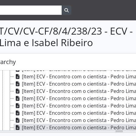
[Item] ECV - Encontro com o cientista - Pedro Lima
Search in browse page
[Item] ECV - Encontro com o cientista - Pedro Lima
[Item] ECV - Encontro com o cientista - Pedro Lima
[Item] ECV - Encontro com o cientista - Pedro Lima
T/CV/CV-CF/8/4/238/23 - ECV - 
[Item] ECV - Encontro com o cientista - Pedro Lima
Lima e Isabel Ribeiro
[Item] ECV - Encontro com o cientista - Pedro Lima
[Item] ECV - Encontro com o cientista - Pedro Lima
[Item] ECV - Encontro com o cientista - Pedro Lima
rarchy
[Item] ECV - Encontro com o cientista - Pedro Lima
[Item] ECV - Encontro com o cientista - Pedro Lima
[Item] ECV - Encontro com o cientista - Pedro Lima
[Item] ECV - Encontro com o cientista - Pedro Lima
[Item] ECV - Encontro com o cientista - Pedro Lima
[Item] ECV - Encontro com o cientista - Pedro Lima
[Item] ECV - Encontro com o cientista - Pedro Lima
[Item] ECV - Encontro com o cientista - Pedro Lima
[Item] ECV - Encontro com o cientista - Pedro Lima
[Item] ECV - Encontro com o cientista - Pedro Lima
[Item] ECV - Encontro com o cientista - Pedro Lima