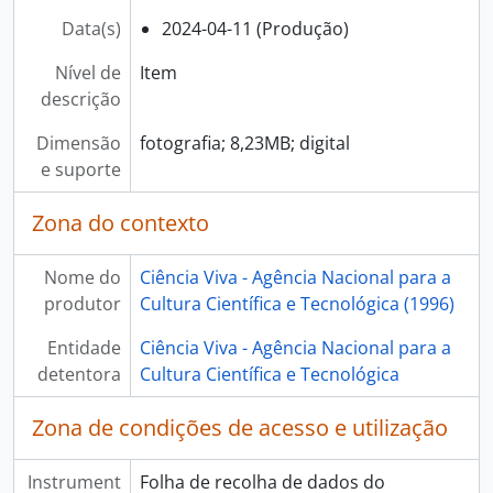
[Documento composto] ECV - Encontro com o cientista - Filipe Ribeiro e Diogo Ribeiro, 2025-02-20
Data(s)
2024-04-11 (Produção)
[Subsérie] Visitas de personalidades, 1999 - 2018
[Subsérie] Aniversários do Pavilhão do Conhecimento, 1999 - 2023
Nível de
Item
[Subsérie] Prémios Ciência Viva, 2012 - 2022
descrição
[Séries] Dias temáticos, 1999 - 2020
Dimensão
fotografia; 8,23MB; digital
[Séries] Semana Internacional do Cérebro, 2005 - 2023
e suporte
[Séries] Noite Europeia dos Investigadores, 1999 - 2023
Zona do contexto
Nome do
Ciência Viva - Agência Nacional para a
produtor
Cultura Científica e Tecnológica (1996)
Entidade
Ciência Viva - Agência Nacional para a
detentora
Cultura Científica e Tecnológica
Zona de condições de acesso e utilização
Instrument
Folha de recolha de dados do