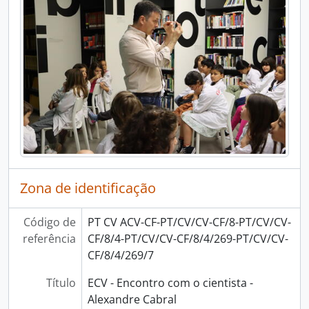
[Documento composto] ECV - Encontro com o cientista - Horácio Fernandes, 2024-06-14
[Documento composto] ECV - Encontro com o cientista - Joana Godinho e Anabela Nave, 2024-06-20
[Documento composto] ECV - Encontro com o cientista - Ana Leal, 2024-06-21
[Documento composto] ECV - Encontro com o cientista - Ricardo Lima, 2024-06-21
[Documento composto] ECV - Encontro com o cientista - Pedro Sebastião, 2024-06-23
[Documento composto] ECV - Encontro com o cientista - José Matos, 2024-10-17
[Documento composto] ECV - Encontro com o cientista - Fernanda Delgado, 2024-10-24
[Documento composto] ECV - Encontro com o cientista - Andreia Penado, 2024-10-30
[Documento composto] ECV - Encontro com o cientista - Francisco Andrade, 2024-11-08
[Documento composto] ECV - Encontro com o cientista - Bruno Gonçalves, 2024-11-14
[Documento composto] ECV - Encontro com o cientista - Mário Cachão, 2024-11-21
Zona de identificação
[Documento composto] ECV - Encontro com o cientista - Ana Sebastião, 2024-11-28
[Documento composto] ECV - Encontro com o cientista - Mariana Mota, 2024-12-12
[Documento composto] ECV - Encontro com o cientista - Maria Manuel Torres, 2025-01-09
Código de
PT CV ACV-CF-PT/CV/CV-CF/8-PT/CV/CV-
[Documento composto] ECV - Encontro com o cientista - Isabel Ribeiro, 2025-01-16
referência
CF/8/4-PT/CV/CV-CF/8/4/269-PT/CV/CV-
[Documento composto] ECV: Encontro com o cientista - Pedro Ferreira, 2025-01-23
CF/8/4/269/7
[Documento composto] ECV - Encontro com o cientista - Bruno Arsioli, 2025-01-30
Título
ECV - Encontro com o cientista -
[Documento composto] ECV - Encontro com o cientista - Cláudia Quaresma, 2025-02-05
Alexandre Cabral
[Documento composto] ECV - Encontro com o cientista - Davi Barbosa, 2025-02-13