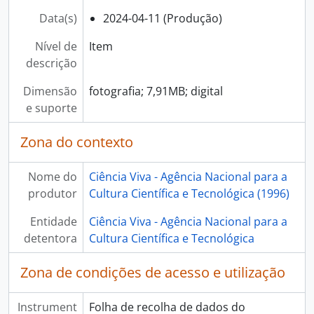
[Documento composto] ECV: Encontro com o cientista - Pedro Ferreira, 2025-01-23
Data(s)
2024-04-11 (Produção)
[Documento composto] ECV - Encontro com o cientista - Bruno Arsioli, 2025-01-30
[Documento composto] ECV - Encontro com o cientista - Cláudia Quaresma, 2025-02-05
Nível de
Item
[Documento composto] ECV - Encontro com o cientista - Davi Barbosa, 2025-02-13
descrição
[Documento composto] ECV - Encontro com o cientista - Filipe Ribeiro e Diogo Ribeiro, 2025-02-20
Dimensão
fotografia; 7,91MB; digital
[Subsérie] Visitas de personalidades, 1999 - 2018
e suporte
[Subsérie] Aniversários do Pavilhão do Conhecimento, 1999 - 2023
[Subsérie] Prémios Ciência Viva, 2012 - 2022
Zona do contexto
[Séries] Dias temáticos, 1999 - 2020
[Séries] Semana Internacional do Cérebro, 2005 - 2023
Nome do
Ciência Viva - Agência Nacional para a
[Séries] Noite Europeia dos Investigadores, 1999 - 2023
produtor
Cultura Científica e Tecnológica (1996)
Entidade
Ciência Viva - Agência Nacional para a
detentora
Cultura Científica e Tecnológica
Zona de condições de acesso e utilização
Instrument
Folha de recolha de dados do