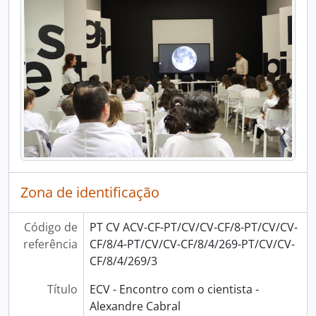
[Documento composto] ECV - Encontro com o cientista - Mariana Ramos, 2024-05-16
[Documento composto] ECV - Encontro com o cientista - Ana Sebastião, 2024-05-23
[Documento composto] ECV - Encontro com o cientista - Paula Rodrigues, 2024-05-31
[Documento composto] ECV - Encontro com o cientista - Maria Teresa Cabrita, 2024-06-06
[Documento composto] ECV - Encontro com o cientista - Horácio Fernandes, 2024-06-14
[Documento composto] ECV - Encontro com o cientista - Joana Godinho e Anabela Nave, 2024-06-20
[Documento composto] ECV - Encontro com o cientista - Ana Leal, 2024-06-21
[Documento composto] ECV - Encontro com o cientista - Ricardo Lima, 2024-06-21
[Documento composto] ECV - Encontro com o cientista - Pedro Sebastião, 2024-06-23
[Documento composto] ECV - Encontro com o cientista - José Matos, 2024-10-17
[Documento composto] ECV - Encontro com o cientista - Fernanda Delgado, 2024-10-24
Zona de identificação
[Documento composto] ECV - Encontro com o cientista - Andreia Penado, 2024-10-30
[Documento composto] ECV - Encontro com o cientista - Francisco Andrade, 2024-11-08
[Documento composto] ECV - Encontro com o cientista - Bruno Gonçalves, 2024-11-14
Código de
PT CV ACV-CF-PT/CV/CV-CF/8-PT/CV/CV-
[Documento composto] ECV - Encontro com o cientista - Mário Cachão, 2024-11-21
referência
CF/8/4-PT/CV/CV-CF/8/4/269-PT/CV/CV-
[Documento composto] ECV - Encontro com o cientista - Ana Sebastião, 2024-11-28
CF/8/4/269/3
[Documento composto] ECV - Encontro com o cientista - Mariana Mota, 2024-12-12
Título
ECV - Encontro com o cientista -
[Documento composto] ECV - Encontro com o cientista - Maria Manuel Torres, 2025-01-09
Alexandre Cabral
[Documento composto] ECV - Encontro com o cientista - Isabel Ribeiro, 2025-01-16