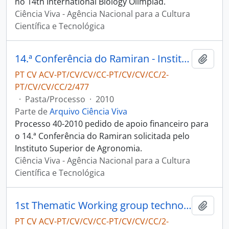
no 14th International Biology Olimpiad.
Ciência Viva - Agência Nacional para a Cultura
Científica e Tecnológica
14.ª Conferência do Ramiran - Instituto Superior Técnico
Adici
PT CV ACV-PT/CV/CV/CC-PT/CV/CV/CC/2-
PT/CV/CV/CC/2/477
·
Pasta/Processo
·
2010
Parte de
Arquivo Ciência Viva
Processo 40-2010 pedido de apoio financeiro para
o 14.ª Conferência do Ramiran solicitada pelo
Instituto Superior de Agronomia.
Ciência Viva - Agência Nacional para a Cultura
Científica e Tecnológica
1st Thematic Working group technology - Comissão Europeia Diretorate General for Education and Culture
Adici
PT CV ACV-PT/CV/CV/CC-PT/CV/CV/CC/2-