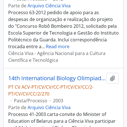
Parte de
Arquivo Ciência Viva
Processo 63-2012 pedido de apoio para as
despesas de organização e realização do projeto
do "Concurso Robô Bombeiro 2012, solicitado pela
Escola Superior de Tecnologia e Gestão do Instituto
Politécnico da Guarda. Inclui correspondência
trocada entre a
…
Read more
Ciência Viva - Agência Nacional para a Cultura
Científica e Tecnológica
14th International Biology Olimpiad - Minister of Education of Belarus
Adici
PT CV ACV-PT/CV/CV/CC-PT/CV/CV/CC/2-
PT/CV/CV/CC/2/270
·
Pasta/Processo
·
2003
Parte de
Arquivo Ciência Viva
Processo 41-2003 carta-convite do Minister of
Education of Belarus para a Ciência Viva participar