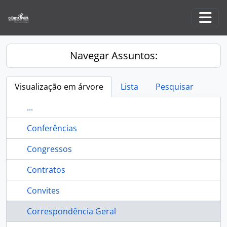
Skip to main content
Togg
Navegar Assuntos:
Visualização em árvore
Lista
Pesquisar
...
Conferências
Congressos
Contratos
Convites
Correspondência Geral