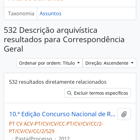
Taxonomia
Assuntos
532 Descrição arquivística
resultados para Correspondência
Geral
Ordenar por ordem: Título
Direção: Ascendente
532 resultados diretamente relacionados
Excluir termos específicos
10.ª Edição Concurso Nacional de Robótica - Robô bombeiro
Adici
PT CV ACV-PT/CV/CV/CC-PT/CV/CV/CC/2-
PT/CV/CV/CC/2/529
·
Pasta/Processo
·
2012