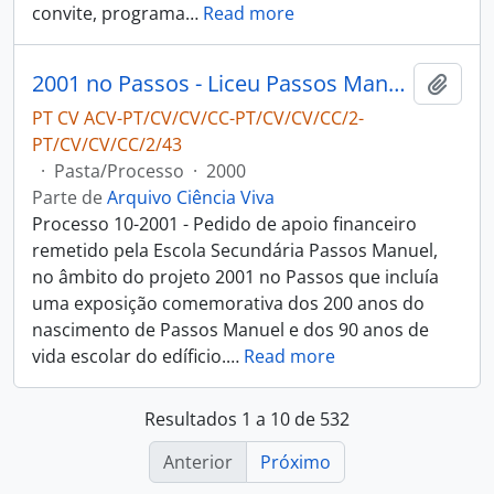
convite, programa
…
Read more
2001 no Passos - Liceu Passos Manuel
Adici
PT CV ACV-PT/CV/CV/CC-PT/CV/CV/CC/2-
PT/CV/CV/CC/2/43
·
Pasta/Processo
·
2000
Parte de
Arquivo Ciência Viva
Processo 10-2001 - Pedido de apoio financeiro
remetido pela Escola Secundária Passos Manuel,
no âmbito do projeto 2001 no Passos que incluía
uma exposição comemorativa dos 200 anos do
nascimento de Passos Manuel e dos 90 anos de
vida escolar do edíficio.
…
Read more
Resultados 1 a 10 de 532
Anterior
Próximo