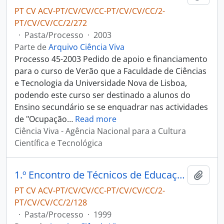
PT CV ACV-PT/CV/CV/CC-PT/CV/CV/CC/2-
PT/CV/CV/CC/2/272
·
Pasta/Processo
·
2003
Parte de
Arquivo Ciência Viva
Processo 45-2003 Pedido de apoio e financiamento
para o curso de Verão que a Faculdade de Ciências
e Tecnologia da Universidade Nova de Lisboa,
podendo este curso ser destinado a alunos do
Ensino secundário se se enquadrar nas actividades
de "Ocupação
…
Read more
Ciência Viva - Agência Nacional para a Cultura
Científica e Tecnológica
1.º Encontro de Técnicos de Educação Ambiental
Adici
PT CV ACV-PT/CV/CV/CC-PT/CV/CV/CC/2-
PT/CV/CV/CC/2/128
·
Pasta/Processo
·
1999