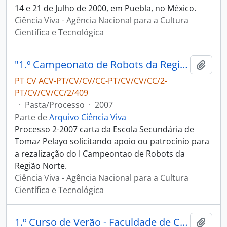
14 e 21 de Julho de 2000, em Puebla, no México.
Ciência Viva - Agência Nacional para a Cultura
Científica e Tecnológica
"1.º Campeonato de Robots da Região Norte - Escola Secundária de Tomaz Pelayo "
Adici
PT CV ACV-PT/CV/CV/CC-PT/CV/CV/CC/2-
PT/CV/CV/CC/2/409
·
Pasta/Processo
·
2007
Parte de
Arquivo Ciência Viva
Processo 2-2007 carta da Escola Secundária de
Tomaz Pelayo solicitando apoio ou patrocínio para
a rezalização do I Campeontao de Robots da
Região Norte.
Ciência Viva - Agência Nacional para a Cultura
Científica e Tecnológica
1.º Curso de Verão - Faculdade de Ciências e Tecnologia da Universidade Nova de Lisboa
Adici