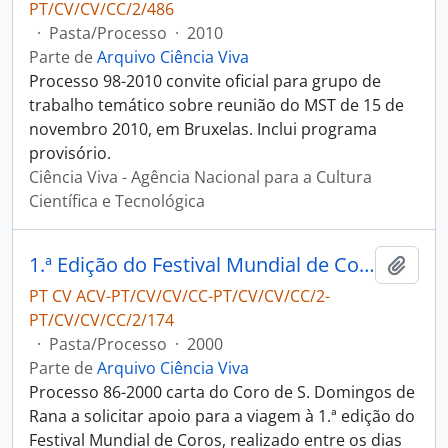
PT/CV/CV/CC/2/486
·
Pasta/Processo
·
2010
Parte de
Arquivo Ciência Viva
Processo 98-2010 convite oficial para grupo de
trabalho temático sobre reunião do MST de 15 de
novembro 2010, em Bruxelas. Inclui programa
provisório.
Ciência Viva - Agência Nacional para a Cultura
Científica e Tecnológica
1.ª Edição do Festival Mundial de Coros - Coro de S. Domingos de Rena
Adici
PT CV ACV-PT/CV/CV/CC-PT/CV/CV/CC/2-
PT/CV/CV/CC/2/174
·
Pasta/Processo
·
2000
Parte de
Arquivo Ciência Viva
Processo 86-2000 carta do Coro de S. Domingos de
Rana a solicitar apoio para a viagem à 1.ª edição do
Festival Mundial de Coros, realizado entre os dias