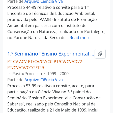
Parte de
Arquivo Ciência Viva
Processo 44-99 relativo a convite para o 1.º
Encontro de Técnicos de Educação Ambiental,
promovida pelo IPAMB - Instituto de Promoção
Ambiental em parceria com o Instituto de
Conservação da Natureza, realizado em Portalegre,
no Parque Natural da Serra de
…
Read more
1.º Seminário "Ensino Experimental e Construção de Saberes"
Adici
PT CV ACV-PT/CV/CV/CC-PT/CV/CV/CC/2-
PT/CV/CV/CC/2/129
·
Pasta/Processo
·
1999 - 2000
Parte de
Arquivo Ciência Viva
Processo 53-99 relativo a convite, aceite, para
participação da Ciência Viva no 3.º painel do
Seminário "Ensino Experimental e Construção de
Saberes", realizado pelo Conselho Nacional de
Educação, realizado a 21 de Maio de 1999. Inclui