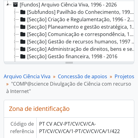
[Fundos] Arquivo Ciência Viva, 1996 - 2026
[Subfundos] Pavilhão do Conhecimento, 1997 - 2015
[Secção] Criação e Regulamentação, 1996 - 2002
[Secção] Planeamento e gestão estratégica, 1996
[Secção] Comunicação e correspondência, 1996 - 2016
[Secção] Gestão de recursos humanos, 1997 - 2015
[Secção] Administração de direitos, bens e serviços, 1997 - 2015
[Secção] Gestão financeira, 1998 - 2016
[Secção] Atividades de controlo e inspeção, 2001 - 2009
[Secção] Relações Institucionais, 1996 - 2015
Arquivo Ciência Viva
Concessão de apoios
Projetos
[Secção] Concessão de apoios, 1995 - 2016
"COMP@science Divulgação de Ciência com recurso
[Séries] Projetos, 1995 - 2015
à Internet"
[Pasta/Processo] Quiosques multimédia para o Aquário Vasco da Gama, 2001 - 2008
[Pasta/Processo] POCTI (Programa Operacional. Ciência, Tecnologia, Inovação) - Agregação de projetos, 2001 - 2006
Zona de identificação
[Pasta/Processo] Projeto Mocho - Portal de Ciência e Cultura Científica, 2001 - 2005
[Pasta/Processo] Um Universo de Borboletas, Uma exposição onde a Astronomia e a Biologia se encontram - Fundação Navegar, 2004 - 2005
[Pasta/Processo] Departamento Educativo e Centro de Documentação - Associação de Apoio ao Museu da Imprensa, 2000
Código de
PT CV ACV-PT/CV/CV/CA-
[Pasta/Processo] Catálogo da Exposição imagens@dem.uc, 2000 - 2007
referência
PT/CV/CV/CA/1-PT/CV/CV/CA/1/422
[Pasta/Processo] Associação Juvenil de Ciência, 1997 - 2000