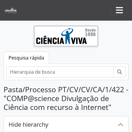
Skip to main content
Togg
Pesquisa rápida
Pesq
Pasta/Processo PT/CV/CV/CA/1/422 -
"COMP@science Divulgação de
Ciência com recurso à Internet"
Hide hierarchy