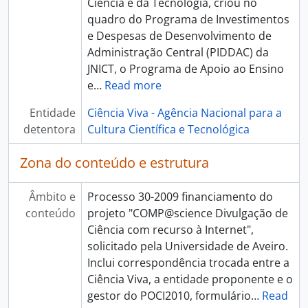
Ciência e da Tecnologia, criou no
[Pasta/Processo] Projeto netFis: Fazer, Interpretar e Saber, 1997 - 2002
quadro do Programa de Investimentos
[Pasta/Processo] Escola EB 2,3 El-Rei D. Manuel I - Laboratório de Química, 1997 - 2002
e Despesas de Desenvolvimento de
[Pasta/Processo] Semana do Mar - Projeto Creoula 98 e Creoula 97, 1997 - 1998
Administração Central (PIDDAC) da
[Pasta/Processo] Centro de Recursos Educativos e Tecnológicos de Odivelas, 1997 - 1998
JNICT, o Programa de Apoio ao Ensino
[Pasta/Processo] Projeto Escolas do Rio, 1998 - 1999
e
…
Read more
[Pasta/Processo] Escola Profissional do Alto Minho Interior, 2001
[Pasta/Processo] Escola EB1 do Centro de Portugal - Carrascal, 2001
Entidade
Ciência Viva - Agência Nacional para a
[Pasta/Processo] Oferta de Publicações, 2001 - 2006
detentora
Cultura Científica e Tecnológica
[Pasta/Processo] Edição da obra de Bento Jesus Caraça - Conceitos Fundamentais da Matemática, 1998
[Pasta/Processo] Associação Cultural, Desportiva e Recreativa de Vale de Pradinhos, 1998
Zona do conteúdo e estrutura
[Pasta/Processo] Projeto PÚBLICO na Escola, 1997 - 1998
[Pasta/Processo] Roteiro Ciência Viva, 1997
Âmbito e
Processo 30-2009 financiamento do
[Pasta/Processo] ASTROFESTA 2000, 2000 - 2006
conteúdo
projeto "COMP@science Divulgação de
[Pasta/Processo] O Pequeno Livro da Astronomia, 2001 - 2005
Ciência com recurso à Internet",
[Pasta/Processo] ASTROFESTA 2001, 2001 - 2005
solicitado pela Universidade de Aveiro.
[Pasta/Processo] CD ROM - Parque Arqueológico Vale do Côa, 1999 - 2000
Inclui correspondência trocada entre a
[Pasta/Processo] Projeto Junitec Éco-Marathon 99, 1999
Ciência Viva, a entidade proponente e o
[Pasta/Processo] Fundação Monjardino, 2000 - 2001
gestor do POCI2010, formulário
…
Read
[Pasta/Processo] Círculo Literário Pop Cave, 2000 - 2001