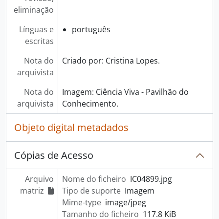
[Documento composto] CanSat Portugal 2022, 2022-05-05 - 2022-05-08
eliminação
[Documento composto] CanSat Portugal 2023, 2023
[Subsérie] Encontros Científicos, 1999 - 2023
Línguas e
português
[Subsérie] Exposições, 1999 - 2019
escritas
[Subsérie] Eventos/Atividades/Projetos, 2000 - 2024
[Subsérie] Visitas de personalidades, 1999 - 2018
Nota do
Criado por: Cristina Lopes.
[Subsérie] Aniversários do Pavilhão do Conhecimento, 1999 - 2023
arquivista
[Subsérie] Prémios Ciência Viva, 2012 - 2022
Nota do
Imagem: Ciência Viva - Pavilhão do
[Séries] Dias temáticos, 1999 - 2020
arquivista
Conhecimento.
[Séries] Semana Internacional do Cérebro, 2005 - 2023
[Séries] Noite Europeia dos Investigadores, 1999 - 2023
Objeto digital metadados
Cópias de Acesso
Arquivo
Nome do ficheiro
IC04899.jpg
matriz
Tipo de suporte
Imagem
Mime-type
image/jpeg
Tamanho do ficheiro
117.8 KiB