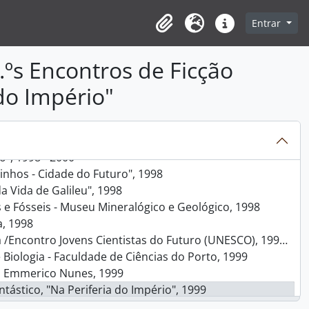
Entrar
97
Clipboard
Idioma
Ligações rápidas
temática, 1997
rticipação Pública", 1997
.ºs Encontros de Ficção
ence Education, 1997
 do Império"
m on Medicine", 1998
ord in Science Education - The Face of Science in Schools", 1998
ão Interactiva, 1998 - 2000
o", 1998 - 2000
inhos - Cidade do Futuro", 1998
a Vida de Galileu", 1998
 e Fósseis - Museu Mineralógico e Geológico, 1998
a, 1998
contro Jovens Cientistas do Futuro (UNESCO), 1998 - 2001
Biologia - Faculdade de Ciências do Porto, 1999
al Emmerico Nunes, 1999
ntástico, "Na Periferia do Império", 1999
 Sociedade de Geografia de Lisboa, 1999