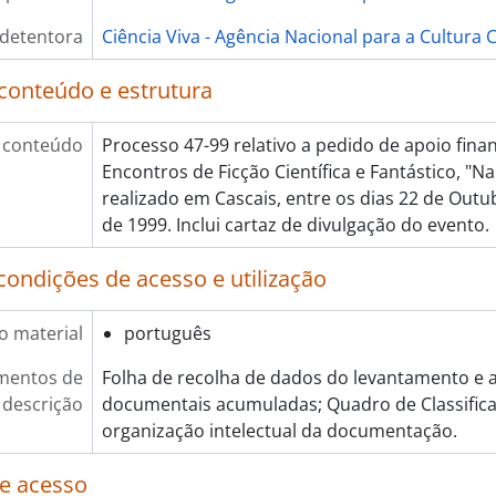
[Pasta/Processo] Conferência - Projecto do Genoma Hum
[Pasta/Processo] GNSI - Congresso Internacional de Ilust
 detentora
Ciência Viva - Agência Nacional para a Cultura C
[Pasta/Processo] Exposição - "Materialmente … Vem Descobrir os
[Pasta/Processo] Experimenta 99, 1998
conteúdo e estrutura
[Pasta/Processo] Curso de Verão CIM at work: an introduc
[Pasta/Processo] ASTEC - Association of Science Technol
 conteúdo
Processo 47-99 relativo a pedido de apoio finan
[Pasta/Processo] Projeto: Uma exposição - "O Século do
Encontros de Ficção Científica e Fantástico, "Na
[Pasta/Processo] Exposição - Ilustrar a Natureza' 99, 19
realizado em Cascais, entre os dias 22 de Out
[Pasta/Processo] 250 anos da Imprensa Científica em P
de 1999. Inclui cartaz de divulgação do evento.
[Pasta/Processo] Exposição itinerante ambiente OBSERVA - 
[Pasta/Processo] 3rd International Conference on Geos
condições de acesso e utilização
[Pasta/Processo] XIII Feira Internacional de Minerais, Gem
[Pasta/Processo] V Olimpíadas do Ambiente - Escola Sup
o material
português
[Pasta/Processo] Exposição Leonardo Da Vinci - La dinamica d´ell
[Pasta/Processo] Exposição "Encontros com a História subme
mentos de
Folha de recolha de dados do levantamento e 
[Pasta/Processo] Festa da Alegria - Partido Comunista 
descrição
documentais acumuladas; Quadro de Classifica
[Pasta/Processo] Encontro Nacional "Os Jovens e a Mate
organização intelectual da documentação.
[Pasta/Processo] Divulgação da Ciência na Festa do Ava
e acesso
[Pasta/Processo] Exposição "Músicos Invisíveis" - Museu