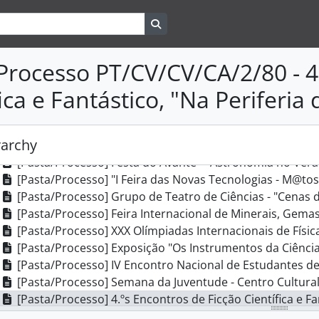
[Pasta/Processo] Semana Europeia em Lisboa 98, 1997
Search in browse page
[Pasta/Processo] Concurso "Cartão de Boas Festas", 19
[Pasta/Processo] Simpósio Ensino das Ciências e da Ma
[Pasta/Processo] Evento "Ciência, Cultura Científica e Pa
Processo PT/CV/CV/CA/2/80 - 4
[Pasta/Processo] Fourth European Summerschool in Sci
ica e Fantástico, "Na Periferia
[Pasta/Processo] Semana da Educação, 1998
[Pasta/Processo] Forum "National Youth Leadersip Foru
[Pasta/Processo] Internatinal Conference Copenhagen - "Pratical W
rarchy
[Pasta/Processo] "Comunicação/Comunicações" - Exposiç
[Pasta/Processo] Festa do Avante - "Astronomia no Verã
[Pasta/Processo] "I Feira das Novas Tecnologias - M@tos
[Pasta/Processo] Grupo de Teatro de Ciências - "Cenas d
[Pasta/Processo] Feira Internacional de Minerais, Gemas
[Pasta/Processo] XXX Olímpiadas Internacionais de Físic
[Pasta/Processo] Exposição "Os Instrumentos da Ciência /En
[Pasta/Processo] IV Encontro Nacional de Estudantes de 
[Pasta/Processo] Semana da Juventude - Centro Cultur
[Pasta/Processo] 4.ºs Encontros de Ficção Científica e Fa
[Pasta/Processo] Jornadas "A Sociedade Civil e o Mar" -