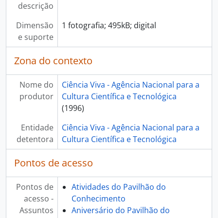
[Item] 20.º Aniversário - 2019, 2019
descrição
[Item] 20.º Aniversário - 2019, 2019
Dimensão
1 fotografia; 495kB; digital
[Item] 20.º Aniversário - 2019, 2019
e suporte
[Item] 20.º Aniversário - 2019, 2019
[Item] 20.º Aniversário - 2019, 2019
Zona do contexto
[Item] 20.º Aniversário - 2019, 2019
[Item] 20.º Aniversário - 2019, 2019
Nome do
Ciência Viva - Agência Nacional para a
[Item] 20.º Aniversário - 2019, 2019
produtor
Cultura Científica e Tecnológica
[Item] 20.º Aniversário - 2019, 2019
(1996)
[Item] 20.º Aniversário - 2019, 2019
[Item] 20.º Aniversário - 2019, 2019
Entidade
Ciência Viva - Agência Nacional para a
[Documento composto] 21.º Aniversário - 2020, 2020
detentora
Cultura Científica e Tecnológica
[Documento composto] 23.º Aniversário - 2022, 2022
[Documento composto] 24.º Aniversário - 2023, 2023
Pontos de acesso
[Subsérie] Prémios Ciência Viva, 2012 - 2022
[Séries] Dias temáticos, 1999 - 2020
Pontos de
Atividades do Pavilhão do
[Séries] Semana Internacional do Cérebro, 2005 - 2023
acesso -
Conhecimento
[Séries] Noite Europeia dos Investigadores, 1999 - 2023
Assuntos
Aniversário do Pavilhão do