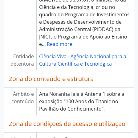
[Item] Exposição "As mulheres na ciência", 2015-03-07
Ciência e da Tecnologia, criou no
[Item] Exposição "As mulheres na ciência", 2015-03-08
quadro do Programa de Investimentos
[Item] Exposição "Viral", 2015-11-21
e Despesas de Desenvolvimento de
[Item] Entrevista a Rosalia Vargas, 2016-01-09
Administração Central (PIDDAC) da
[Item] Exposição "Espinafres e desporto", 2016-01-15
JNICT, o Programa de Apoio ao Ensino
[Item] 17.º Aniversário do Pavilhão do Conhecimento, 2016-07-25
e
…
Read more
[Item] Noite Europeia dos Investigadores - 2016 (1.ª Parte), 2016-09-30
[Item] Noite Europeia dos Investigadores - 2016 (2.ª Parte), 2016-09-30
Entidade
Ciência Viva - Agência Nacional para a
[Item] Exposição "Risco", 2016-10-23
detentora
Cultura Científica e Tecnológica
[Item] Exposição "Risco", 2017-01-27
[Item] Circuitos Ciência Viva, 2017-02-10
Zona do conteúdo e estrutura
[Item] Casa Inacabada, 2017-02-24
[Item] Missão X - Treina como um astronauta, 2017-03-23
Âmbito e
Ana Noranha fala à Antena 1 sobre a
[Item] Exposição - Um oceano sem plástico, 2017-06-17
conteúdo
exposição "100 Anos do Titanic no
[Item] Exposição “Bom Apetite! A Ciência está na mesa, 2017-06-23
Pavilhão do Conhecimento".
[Item] Noite Europeia dos Investigadores - 2017, 2017-09-29
[Item] Exposição - Angry Brids, 2017-11-29
Zona de condições de acesso e utilização
[Item] Exposição - Angry Brids, 2017-12-15
[Item] Entrevista de Rosalia Vargas, 2018-01-06