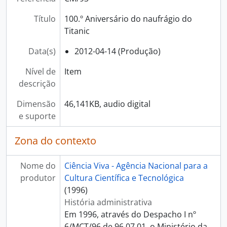
[Item] 24 Horas do Tempo, 2013-06-21
[Item] Programa Ciência Viva no Verão - 2013, 2013-07-15
Título
100.º Aniversário do naufrágio do
[Item] Programa Ciência Viva no Verão - 2013, 2013-07-18
Titanic
[Item] Noite Europeia dos Investigadores - 2013, 2013-09-18
[Item] Entrevista - Rosalia Vargas, 2013-09-21
Data(s)
2012-04-14 (Produção)
[Item] Noite Europeia dos Investigadores - 2013, 2013-09-27
Nível de
Item
[Item] Entevista a Rosalia Vargas - 2013, 2013-10-08
descrição
[Item] Inauguração da exposição "Era uma vez ...Ciência para quem gosta de histórias", 2013-10-25
[Item] Exposição "Era uma vez ...Ciência para quem gosta de histórias", 2013-11-08
Dimensão
46,141KB, audio digital
[Item] Actividades de Fevereiro no Pavilhão do Conhecimento - 2014, 2014-02-13
e suporte
[Item] Famelab 2014, 2014-02-15
[Item] Semana Internacional do Cérebro - 2014, 2014-03-07
Zona do contexto
[Item] Vencedora do Famelab em Portugal, 2014-05-25
[Item] 15.º Aniverário do Pavilhão do Conhecimento, 2014-07-25
Nome do
Ciência Viva - Agência Nacional para a
[Item] 15.º Aniverário do Pavilhão do Conhecimento, 2014-07-26
produtor
Cultura Científica e Tecnológica
[Item] Rosetta: a Europa à caça de cometas, 2014-09-16
(1996)
[Item] Dia do animal - 2014, 2014-10-04
História administrativa
[Item] Exposição "Loucamente - a nova exposição sobre bem-estar mental", 2015-01-11
Em 1996, através do Despacho I nº
[Item] Exposição "Loucamente - a nova exposição sobre bem-estar mental", 2015-01-11
6/MCT/96 de 96.07.01, o Ministério da