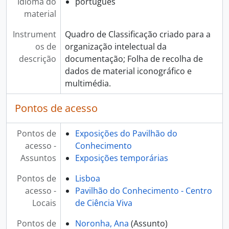
Idioma do
português
[Item] Alunos de Pedrógão Grande na Escola Ciência Viva, 2018-01-10
material
[Item] Crianças de Pédrogão Grande são cientistas por uma semana, 2018-01-10
[Item] Férias com Ciência no Pavilhão do Conhecimento, 2018-03-26
Instrument
Quadro de Classificação criado para a
[Item] Exposição Cães e Gatos, 2018-10-27
os de
organização intelectual da
[Item] Frankenstein Dissecado, 2018-11-20
descrição
documentação; Folha de recolha de
[Item] Exposição Tcharan, 2019-01-07
dados de material iconográfico e
[Item] Carnaval no Pavilhão do Conhecimento - SIC, 2019-03-02
multimédia.
[Item] Gérard Mourou no Pavilhão do Conhecimento, 2019-04-29
Pontos de acesso
[Item] Ocean Plastics Lab, 2019-05-18
[Item] Noite do Fósforo no Pavilhão do Conhecimento, 2019-05-18
[Item] A falta de cultura científica paga imposto - Falar Global CMTV, 2019-05-18
Pontos de
Exposições do Pavilhão do
[Item] Acampamento Lunar no Pavilhão do Conhecimento, Falar Global, 2019-07-20
acesso -
Conhecimento
[Item] 20º Aniversário do Pavilhão do Conhecimento - TSF, 2019-07-25
Assuntos
Exposições temporárias
[Item] 20º Aniversário do Pavilhão do Conhecimento - Falar Global, 2019-07-25
Pontos de
Lisboa
[Item] 500 anos da circum-navegação de Fernão de Magalhães, RTP, 2019-09-20
acesso -
Pavilhão do Conhecimento - Centro
[Item] PUM! A Vida Secreta dos Intestinos - Antena 1, 2019-10-05
Locais
de Ciência Viva
[Item] PUM! A Vida Secreta dos Intestinos - TVI, 2019-10-16
[Item] PUM! A Vida Secreta dos Intestinos - TSF, 2019-10-16
Pontos de
Noronha, Ana
(Assunto)