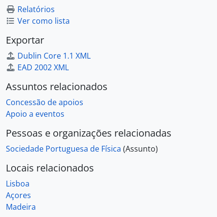
Relatórios
[Pasta/Processo] XIII Feira Internacional de Minerais, Gemas e Fosséis. MCT - Museu Mineralógico e Geológico, 1999
Ver como lista
[Pasta/Processo] V Olimpíadas do Ambiente - Escola Superior de Biotecnologia, 1999
[Pasta/Processo] Exposição Leonardo Da Vinci - La dinamica d´ell acqua - Câmara Municipal de Macedo de Cavaleiros, 1999 - 2000
Exportar
[Pasta/Processo] Exposição "Encontros com a História submersa" - Centro Português de Actividades Subaquáticas, 2000
Dublin Core 1.1 XML
[Pasta/Processo] Festa da Alegria - Partido Comunista Português, 2000
EAD 2002 XML
[Pasta/Processo] Encontro Nacional "Os Jovens e a Matemática" - Fundação da Juventude, 2000
[Pasta/Processo] Divulgação da Ciência na Festa do Avante, 2000
Assuntos relacionados
[Pasta/Processo] Exposição "Músicos Invisíveis" - Museu Nacional da Ciência e da Técnica, 2000
Concessão de apoios
[Pasta/Processo] II Encontro Mundial de Juniors surdos - Federação Mundial de surdes em 2001, 2000
Apoio a eventos
[Pasta/Processo] Introdução à investigação - Ensino Secundário - Escola Secundária Fernão Mendes Pinto, 2000
[Pasta/Processo] Exposição Interactiva de Física - Académico de Torres Vedras, 2000
Pessoas e organizações relacionadas
[Pasta/Processo] VII Forum Farmacêutico - Associação Estudantes da Faculdade Farmácio de Universidade Porto, 2000
Sociedade Portuguesa de Física
(Assunto)
[Pasta/Processo] Diálogos entre a arte e a ciência - IHCT, 2000
[Pasta/Processo] Patrocínio para XII Olimpíadas e VII Grande Encontro da LPDM.CRS, 2001
Locais relacionados
[Pasta/Processo] Visita de jovens alemães do "Life Science Lab" a Portugal, 2001
Lisboa
[Pasta/Processo] Colóquio "Itinerários da Dúvida" - Departamento Física da Faculdade de Ciências e Tecnologias, 2001
Açores
[Pasta/Processo] Exposição "Para além da terceira dimensão" - Instituto Politécnico de Setúbal, 2001
Madeira
[Pasta/Processo] Conferência "First Internacional GIREP Seminar - "Developing format thinking in Physics", 2001