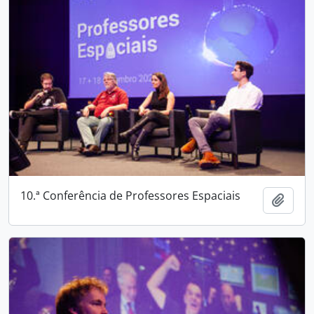
10.ª Conferência de Professores Espaciais
Adici