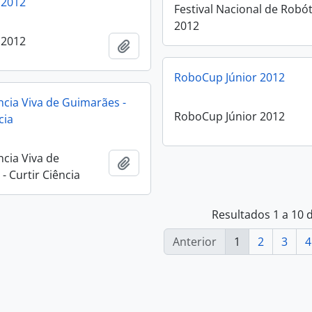
 2012
Festival Nacional de Robót
2012
 2012
Adicionar à área de transferência
RoboCup Júnior 2012
ncia Viva de Guimarães -
RoboCup Júnior 2012
cia
ncia Viva de
Adicionar à área de transferência
- Curtir Ciência
Resultados 1 a 10 
Anterior
1
2
3
4