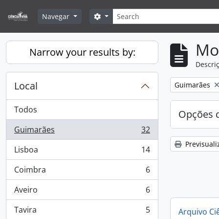
Skip to main content
Pesquisar
Search options
Navegar
Mos
Narrow your results by:
Descriç
Local
Remove filter:
Guimarães
Todos
Opções d
Guimarães
32
, 32 resultados
Previsuali
Lisboa
14
, 14 resultados
Coimbra
6
, 6 resultados
Aveiro
6
, 6 resultados
Tavira
5
Arquivo Ci
, 5 resultados