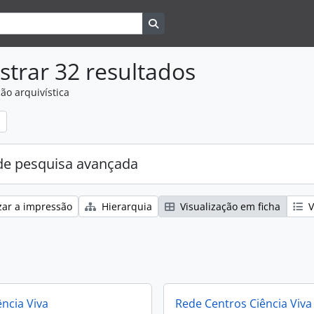
Search in browse page
trar 32 resultados
ão arquivística
e pesquisa avançada
zar a impressão
Hierarquia
Visualização em ficha
V
ência Viva
Rede Centros Ciência Viva