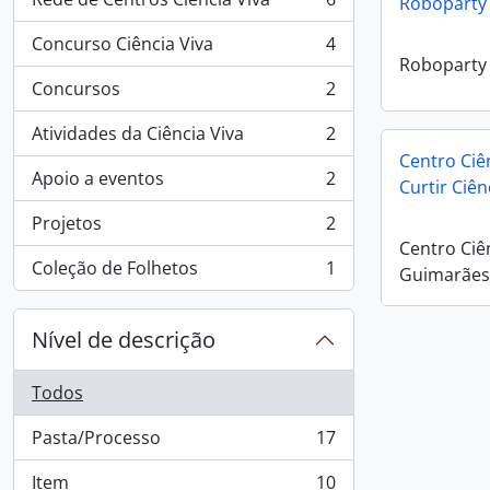
Roboparty
, 6 resultados
Concurso Ciência Viva
4
, 4 resultados
Roboparty
Concursos
2
, 2 resultados
Atividades da Ciência Viva
2
, 2 resultados
Centro Ciê
Apoio a eventos
2
Curtir Ciên
, 2 resultados
Projetos
2
, 2 resultados
Centro Ciê
Coleção de Folhetos
1
Guimarães 
, 1 resultados
Nível de descrição
Todos
Pasta/Processo
17
, 17 resultados
Item
10