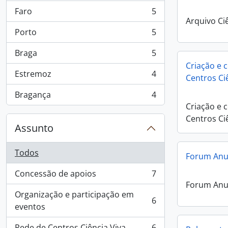
Faro
5
, 5 resultados
Arquivo Ci
Porto
5
, 5 resultados
Braga
5
, 5 resultados
Criação e
Estremoz
4
Centros Ci
, 4 resultados
Bragança
4
, 4 resultados
Criação e
Centros Ci
Assunto
Todos
Forum Anu
Concessão de apoios
7
, 7 resultados
Forum Anu
Organização e participação em
6
, 6 resultados
eventos
Rede de Centros Ciência Viva
6