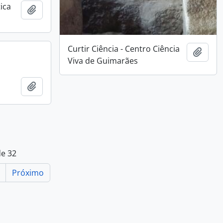
ica
Adicionar à área de transferência
Curtir Ciência - Centro Ciência
Adici
Viva de Guimarães
Adicionar à área de transferência
de 32
Próximo