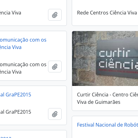
ência Viva
Rede Centros Ciência Viva
Adicionar à área de transferência
 comunicação com os
ência Viva
 comunicação com os
Adicionar à área de transferência
ência Viva
Curtir Ciência - Centro Ciê
al GraPE2015
Viva de Guimarães
al GraPE2015
Adicionar à área de transferência
Festival Nacional de Robó