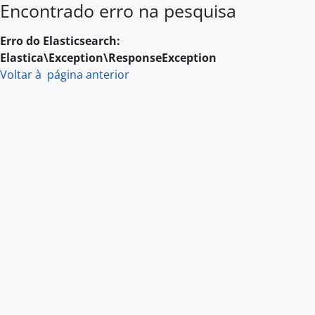
Encontrado erro na pesquisa
Skip to main content
Erro do Elasticsearch:
Elastica\Exception\ResponseException
Voltar à página anterior