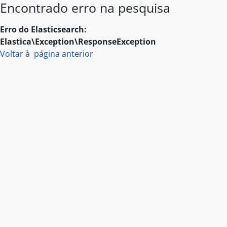
Encontrado erro na pesquisa
Skip to main content
Erro do Elasticsearch:
Elastica\Exception\ResponseException
Voltar à página anterior