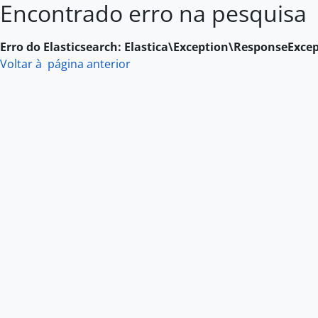
Encontrado erro na pesquisa
Skip to main content
Erro do Elasticsearch: Elastica\Exception\ResponseExce
Voltar à página anterior