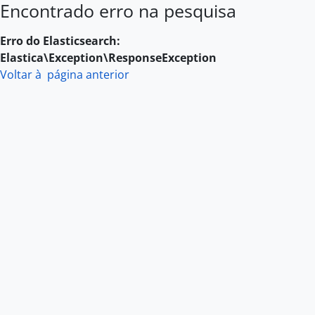
Encontrado erro na pesquisa
Skip to main content
Erro do Elasticsearch:
Elastica\Exception\ResponseException
Voltar à página anterior