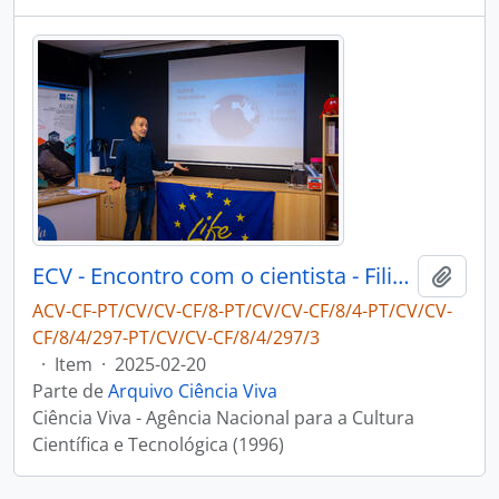
ECV - Encontro com o cientista - Filipe Ribeiro e Diogo Ribeiro
Adici
ACV-CF-PT/CV/CV-CF/8-PT/CV/CV-CF/8/4-PT/CV/CV-
CF/8/4/297-PT/CV/CV-CF/8/4/297/3
·
Item
·
2025-02-20
Parte de
Arquivo Ciência Viva
Ciência Viva - Agência Nacional para a Cultura
Científica e Tecnológica (1996)