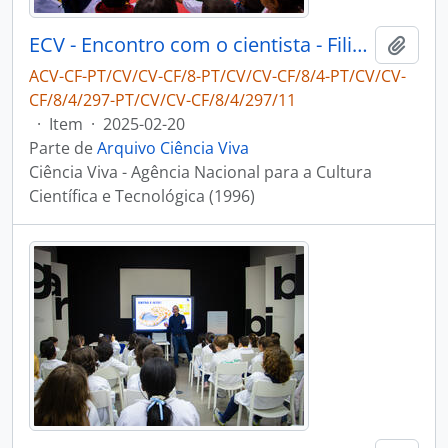
ECV - Encontro com o cientista - Filipe Ribeiro e Diogo Ribeiro
Adici
ACV-CF-PT/CV/CV-CF/8-PT/CV/CV-CF/8/4-PT/CV/CV-
CF/8/4/297-PT/CV/CV-CF/8/4/297/11
·
Item
·
2025-02-20
Parte de
Arquivo Ciência Viva
Ciência Viva - Agência Nacional para a Cultura
Científica e Tecnológica (1996)