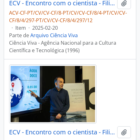
ECV - Encontro com o cientista - Filipe Ribeiro e Diogo Ribeiro
Adici
ACV-CF-PT/CV/CV-CF/8-PT/CV/CV-CF/8/4-PT/CV/CV-
CF/8/4/297-PT/CV/CV-CF/8/4/297/12
·
Item
·
2025-02-20
Parte de
Arquivo Ciência Viva
Ciência Viva - Agência Nacional para a Cultura
Científica e Tecnológica (1996)
ECV - Encontro com o cientista - Filipe Ribeiro e Diogo Ribeiro
Adici