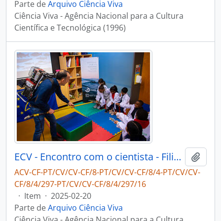
Parte de
Arquivo Ciência Viva
Ciência Viva - Agência Nacional para a Cultura
Científica e Tecnológica (1996)
ECV - Encontro com o cientista - Filipe Ribeiro e Diogo Ribeiro
Adici
ACV-CF-PT/CV/CV-CF/8-PT/CV/CV-CF/8/4-PT/CV/CV-
CF/8/4/297-PT/CV/CV-CF/8/4/297/16
·
Item
·
2025-02-20
Parte de
Arquivo Ciência Viva
Ciência Viva - Agência Nacional para a Cultura