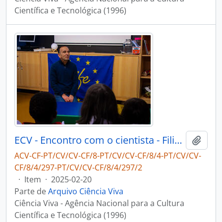
Científica e Tecnológica (1996)
ECV - Encontro com o cientista - Filipe Ribeiro e Diogo Ribeiro
Adici
ACV-CF-PT/CV/CV-CF/8-PT/CV/CV-CF/8/4-PT/CV/CV-
CF/8/4/297-PT/CV/CV-CF/8/4/297/2
·
Item
·
2025-02-20
Parte de
Arquivo Ciência Viva
Ciência Viva - Agência Nacional para a Cultura
Científica e Tecnológica (1996)