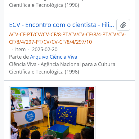
Científica e Tecnológica (1996)
ECV - Encontro com o cientista - Filipe Ribeiro e Diogo Ribeiro
Adici
ACV-CF-PT/CV/CV-CF/8-PT/CV/CV-CF/8/4-PT/CV/CV-
CF/8/4/297-PT/CV/CV-CF/8/4/297/10
·
Item
·
2025-02-20
Parte de
Arquivo Ciência Viva
Ciência Viva - Agência Nacional para a Cultura
Científica e Tecnológica (1996)