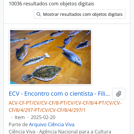
10036 resultados com objetos digitais
Mostrar resultados com objetos digitais
ECV - Encontro com o cientista - Filipe Ribeiro e Diogo Ribeiro
Adici
ACV-CF-PT/CV/CV-CF/8-PT/CV/CV-CF/8/4-PT/CV/CV-
CF/8/4/297-PT/CV/CV-CF/8/4/297/1
·
Item
·
2025-02-20
Parte de
Arquivo Ciência Viva
Ciência Viva - Agência Nacional para a Cultura