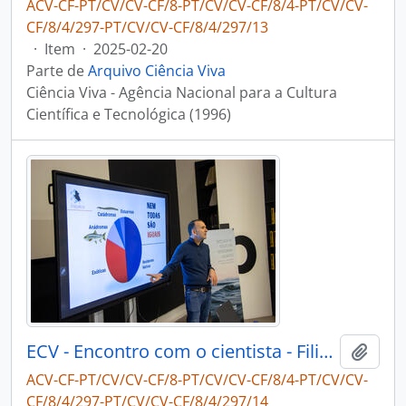
ACV-CF-PT/CV/CV-CF/8-PT/CV/CV-CF/8/4-PT/CV/CV-
CF/8/4/297-PT/CV/CV-CF/8/4/297/13
·
Item
·
2025-02-20
Parte de
Arquivo Ciência Viva
Ciência Viva - Agência Nacional para a Cultura
Científica e Tecnológica (1996)
ECV - Encontro com o cientista - Filipe Ribeiro e Diogo Ribeiro
Adici
ACV-CF-PT/CV/CV-CF/8-PT/CV/CV-CF/8/4-PT/CV/CV-
CF/8/4/297-PT/CV/CV-CF/8/4/297/14