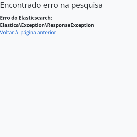
Encontrado erro na pesquisa
Skip to main content
Erro do Elasticsearch:
Elastica\Exception\ResponseException
Voltar à página anterior