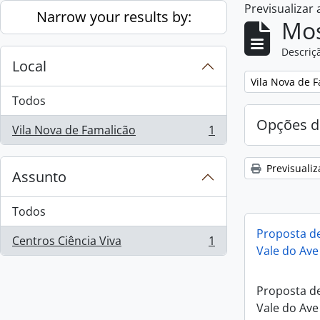
Previsualizar
Skip to main content
Narrow your results by:
Mos
Descriçã
Local
Remove filter:
Vila Nova de 
Todos
Opções d
Vila Nova de Famalicão
1
, 1 resultados
Previsualiz
Assunto
Todos
Proposta de
Centros Ciência Viva
1
, 1 resultados
Vale do Ave
Proposta de
Vale do Ave