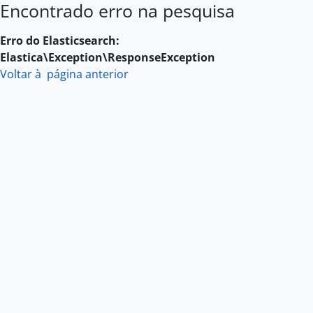
Encontrado erro na pesquisa
Skip to main content
Erro do Elasticsearch:
Elastica\Exception\ResponseException
Voltar à página anterior