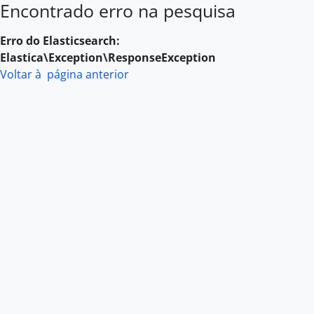
Encontrado erro na pesquisa
Skip to main content
Erro do Elasticsearch:
Elastica\Exception\ResponseException
Voltar à página anterior