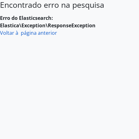
Encontrado erro na pesquisa
Skip to main content
Erro do Elasticsearch:
Elastica\Exception\ResponseException
Voltar à página anterior