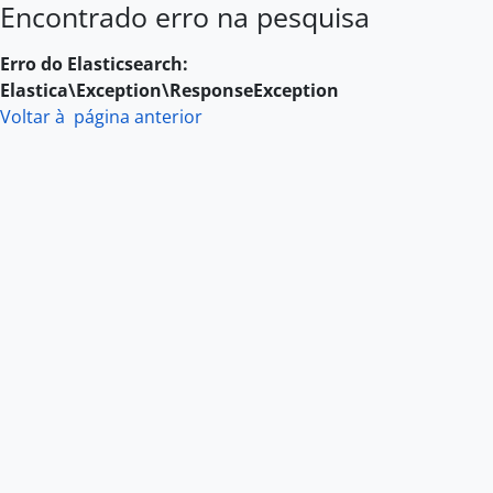
Encontrado erro na pesquisa
Skip to main content
Erro do Elasticsearch:
Elastica\Exception\ResponseException
Voltar à página anterior