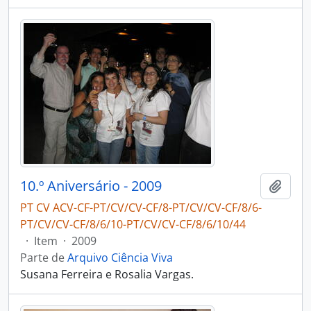
10.º Aniversário - 2009
Adici
PT CV ACV-CF-PT/CV/CV-CF/8-PT/CV/CV-CF/8/6-
PT/CV/CV-CF/8/6/10-PT/CV/CV-CF/8/6/10/44
·
Item
·
2009
Parte de
Arquivo Ciência Viva
Susana Ferreira e Rosalia Vargas.