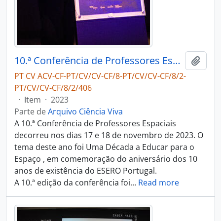
10.ª Conferência de Professores Espaciais
Adici
PT CV ACV-CF-PT/CV/CV-CF/8-PT/CV/CV-CF/8/2-
PT/CV/CV-CF/8/2/406
·
Item
·
2023
Parte de
Arquivo Ciência Viva
A 10.ª Conferência de Professores Espaciais
decorreu nos dias 17 e 18 de novembro de 2023. O
tema deste ano foi Uma Década a Educar para o
Espaço , em comemoração do aniversário dos 10
anos de existência do ESERO Portugal.
A 10.ª edição da conferência foi
…
Read more