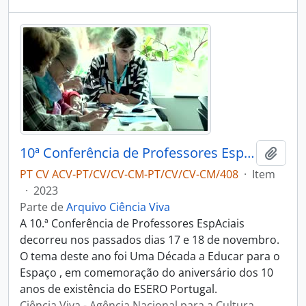
10ª Conferência de Professores Espaciais
Adici
PT CV ACV-PT/CV/CV-CM-PT/CV/CV-CM/408
·
Item
·
2023
Parte de
Arquivo Ciência Viva
A 10.ª Conferência de Professores EspAciais
decorreu nos passados dias 17 e 18 de novembro.
O tema deste ano foi Uma Década a Educar para o
Espaço , em comemoração do aniversário dos 10
anos de existência do ESERO Portugal.
Ciência Viva - Agência Nacional para a Cultura