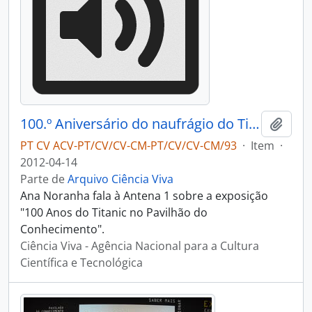
100.º Aniversário do naufrágio do Titanic
Adici
PT CV ACV-PT/CV/CV-CM-PT/CV/CV-CM/93
·
Item
·
2012-04-14
Parte de
Arquivo Ciência Viva
Ana Noranha fala à Antena 1 sobre a exposição
"100 Anos do Titanic no Pavilhão do
Conhecimento".
Ciência Viva - Agência Nacional para a Cultura
Científica e Tecnológica