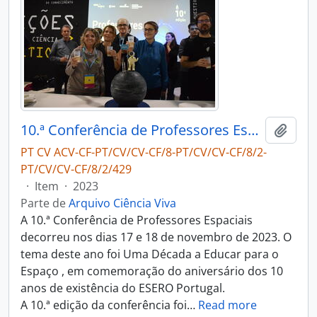
10.ª Conferência de Professores Espaciais
Adici
PT CV ACV-CF-PT/CV/CV-CF/8-PT/CV/CV-CF/8/2-
PT/CV/CV-CF/8/2/429
·
Item
·
2023
Parte de
Arquivo Ciência Viva
A 10.ª Conferência de Professores Espaciais
decorreu nos dias 17 e 18 de novembro de 2023. O
tema deste ano foi Uma Década a Educar para o
Espaço , em comemoração do aniversário dos 10
anos de existência do ESERO Portugal.
A 10.ª edição da conferência foi
…
Read more