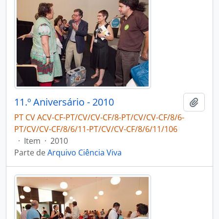
11.º Aniversário - 2010
Adici
PT CV ACV-CF-PT/CV/CV-CF/8-PT/CV/CV-CF/8/6-
PT/CV/CV-CF/8/6/11-PT/CV/CV-CF/8/6/11/106
·
Item
·
2010
Parte de
Arquivo Ciência Viva