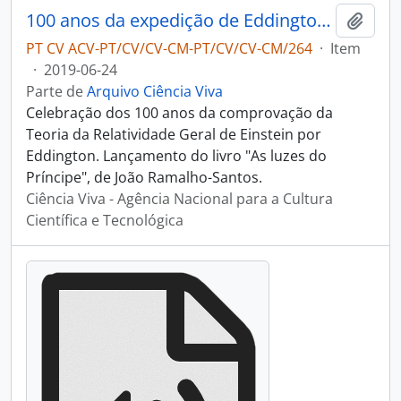
100 anos da expedição de Eddington a S. Tomé e Príncipe - Falar Global
Adici
PT CV ACV-PT/CV/CV-CM-PT/CV/CV-CM/264
·
Item
·
2019-06-24
Parte de
Arquivo Ciência Viva
Celebração dos 100 anos da comprovação da
Teoria da Relatividade Geral de Einstein por
Eddington. Lançamento do livro "As luzes do
Príncipe", de João Ramalho-Santos.
Ciência Viva - Agência Nacional para a Cultura
Científica e Tecnológica