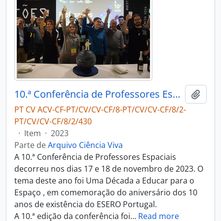
10.ª Conferência de Professores Espaciais
Adici
PT CV ACV-CF-PT/CV/CV-CF/8-PT/CV/CV-CF/8/2-
PT/CV/CV-CF/8/2/430
·
Item
·
2023
Parte de
Arquivo Ciência Viva
A 10.ª Conferência de Professores Espaciais
decorreu nos dias 17 e 18 de novembro de 2023. O
tema deste ano foi Uma Década a Educar para o
Espaço , em comemoração do aniversário dos 10
anos de existência do ESERO Portugal.
A 10.ª edição da conferência foi
…
Read more