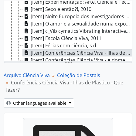
[Item] Experimentação: Arte, Ciência e Tecnologia, 2008
[Item] Sexo e então?!, 2010
[Item] Noite Europeia dos Investigadores 2013, 2013
[Item] O amor e a sexualidade numa exposição sem tabus, 2011
[Item] c_Vib cymatics Vibrating Interactive Boards, 2012
[Item] Escola Ciência Viva, 2011
[Item] Férias com ciência, s.d.
[Item] Conferências Ciência Viva - Ilhas de Plástico - Que fazer?, 2015
[Item] Conferências Ciência Viva - A domesticação: uma breve história daquilo que comemos, 2015
[Item] Conferências Ciência Viva - Privacidade na era Snowden: alguns batoteiros muitos incautos, 2015
[Item] A Ciência é Apaixonante, 2009 - 2010
Arquivo Ciência Viva
Coleção de Postais
[Item] 17.º Aniversário do Pavilhão do Conhecimento, 2016
Conferências Ciência Viva - Ilhas de Plástico - Que
[Item] 19.º Aniversário do Pavilhão do Conhecimento, 2018
fazer?
[Item] 20.º Aniversário do Pavilhão do Conhecimento, 2019
Other languages available
[Collection] Coleção de cartas, 1997 - 1998
[Collection] Coleção de Cartazes, 1996 - 2025
[Collection] Coleção de Folhetos, 1996 - 2023
[Collection] Coleção Multimédia, 1996 - 2023
[Collection] Coleção de Fotografias, 1996 - 2026