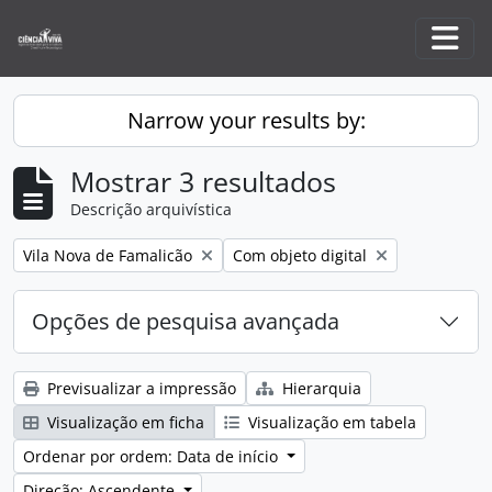
Skip to main content
Togg
Narrow your results by:
Mostrar 3 resultados
Descrição arquivística
Remove filter:
Remove filter:
Vila Nova de Famalicão
Com objeto digital
Opções de pesquisa avançada
Previsualizar a impressão
Hierarquia
Visualização em ficha
Visualização em tabela
Ordenar por ordem: Data de início
Direção: Ascendente