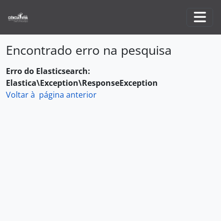
Skip to main content
Togg
Encontrado erro na pesquisa
Erro do Elasticsearch:
Elastica\Exception\ResponseException
Voltar à página anterior