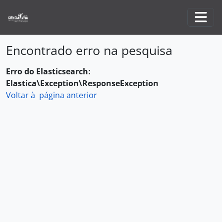
Skip to main content
Togg
Encontrado erro na pesquisa
Erro do Elasticsearch:
Elastica\Exception\ResponseException
Voltar à página anterior